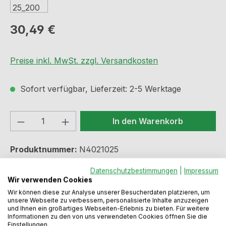
Regulärer Preis:
30,49 €
Preise inkl. MwSt. zzgl. Versandkosten
Sofort verfügbar, Lieferzeit: 2-5 Werktage
Produkt Anzahl: Gib den gewünschten We
In den Warenkorb
Produktnummer:
N4021025
Datenschutzbestimmungen
|
Impressum
Wir verwenden Cookies
Beschreibung
Wir können diese zur Analyse unserer Besucherdaten platzieren, um
unsere Webseite zu verbessern, personalisierte Inhalte anzuzeigen
Für 120er und 125er Haubenanschluss inkl. 2
und Ihnen ein großartiges Webseiten-Erlebnis zu bieten. Für weitere
Informationen zu den von uns verwendeten Cookies öffnen Sie die
Schlauchklemmen L=50,0 cmSchlauch-Ø 125 mm
Einstellungen.