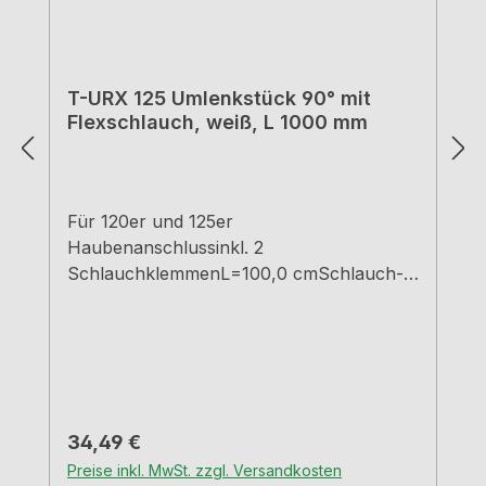
T-URX 125 Umlenkstück 90° mit
Flexschlauch, weiß, L 1000 mm
Für 120er und 125er
Haubenanschlussinkl. 2
SchlauchklemmenL=100,0 cmSchlauch-Ø
125 mm
Regulärer Preis:
34,49 €
Preise inkl. MwSt. zzgl. Versandkosten