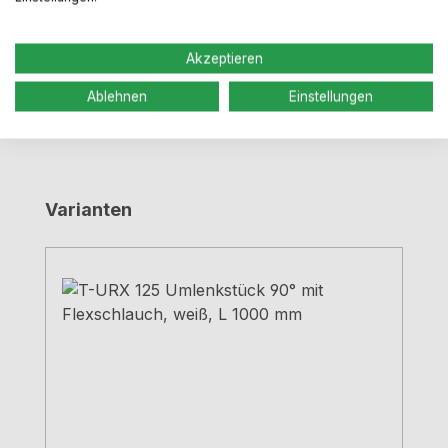
Mehr
Bewertungen
Akzeptieren
Ablehnen
Einstellungen
Produktgalerie überspringen
Varianten