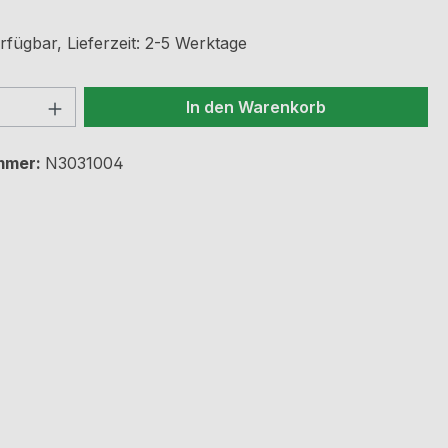
rfügbar, Lieferzeit: 2-5 Werktage
 Anzahl: Gib den gewünschten Wert ein 
In den Warenkorb
mmer:
N3031004