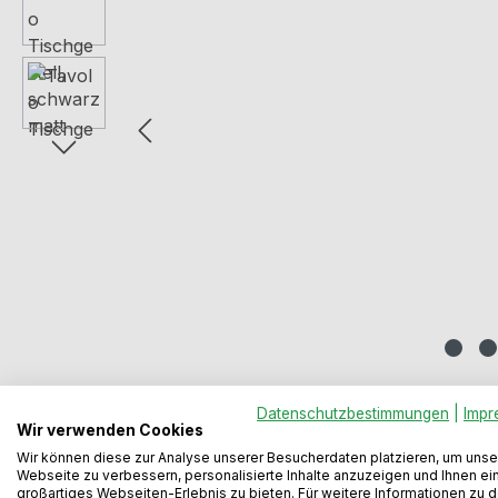
Datenschutzbestimmungen
|
Impr
Beschreibung
Bewertungen
Wir verwenden Cookies
Wir können diese zur Analyse unserer Besucherdaten platzieren, um unse
Webseite zu verbessern, personalisierte Inhalte anzuzeigen und Ihnen ei
großartiges Webseiten-Erlebnis zu bieten. Für weitere Informationen zu 