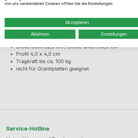
Produktinformationen "Tavolo 
von uns verwendeten Cookies öffnen Sie die Einstellungen.
Verstellbares Tischgestell in schwarz matt
Akzeptieren
für Längen von 122,6 - 182,6 cm (Verstellbar im 100
Ablehnen
Einstellungen
Höhe 71,1 cm
Breite oben 62,5 cm / Breite unten 80,0 cm
Profil 4,0 x 4,0 cm
Tragkraft bis ca. 100 kg
nicht für Granitplatten geeignet
Service-Hotline