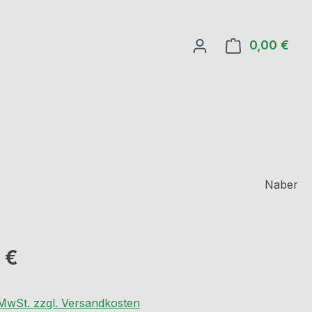
0,00 €
Ware
Naber
eis:
 €
. MwSt. zzgl. Versandkosten