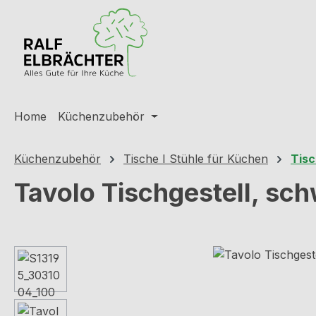
m Hauptinhalt springen
Zur Suche springen
Zur Hauptnavigation springen
Home
Küchenzubehör
Küchenzubehör
Tische I Stühle für Küchen
Tisc
Tavolo Tischgestell, sc
Bildergalerie überspringen