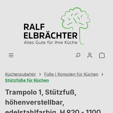
Zum Hauptinhalt springen
Ware
Küchenzubehör
Füße I Konsolen für Küchen
Stützfüße für Küchen
Trampolo 1, Stützfuß,
höhenverstellbar,
edelstahlfarbig, H 920 - 1100