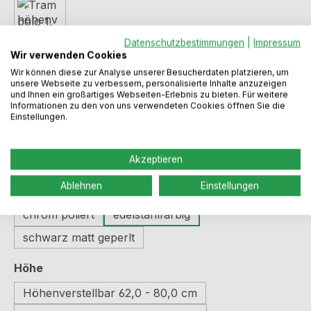
Datenschutzbestimmungen
|
Impressum
Wir verwenden Cookies
Regulärer Preis:
51,49 €
Wir können diese zur Analyse unserer Besucherdaten platzieren, um
unsere Webseite zu verbessern, personalisierte Inhalte anzuzeigen
und Ihnen ein großartiges Webseiten-Erlebnis zu bieten. Für weitere
Informationen zu den von uns verwendeten Cookies öffnen Sie die
Preise inkl. MwSt. zzgl. Versandkosten
Einstellungen.
Sofort verfügbar, Lieferzeit: 2-5 Werktage
Akzeptieren
Ablehnen
Einstellungen
auswählen
Farbe
chrom poliert
edelstahlfarbig
schwarz matt geperlt
auswählen
Höhe
Höhenverstellbar 62,0 - 80,0 cm