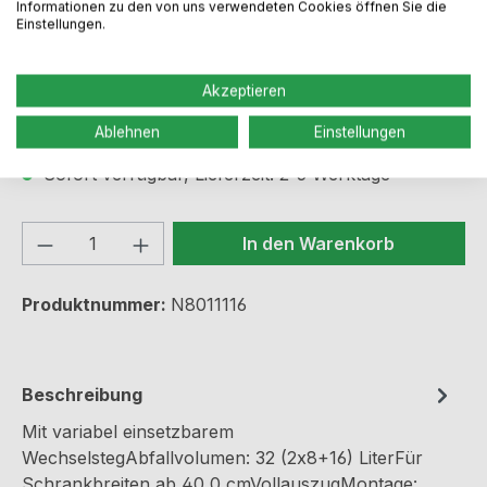
Informationen zu den von uns verwendeten Cookies öffnen Sie die
Einstellungen.
Regulärer Preis:
105,99 €
Akzeptieren
Preise inkl. MwSt. zzgl. Versandkosten
Ablehnen
Einstellungen
Sofort verfügbar, Lieferzeit: 2-5 Werktage
Produkt Anzahl: Gib den gewünschten We
In den Warenkorb
Produktnummer:
N8011116
Beschreibung
Mit variabel einsetzbarem
WechselstegAbfallvolumen: 32 (2x8+16) LiterFür
Schrankbreiten ab 40,0 cmVollauszugMontage: