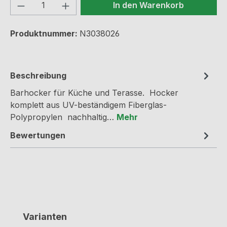
Produkt Anzahl: Gib den gewünschten We
In den Warenkorb
Produktnummer:
N3038026
Beschreibung
Barhocker für Küche und Terasse. Hocker
komplett aus UV-beständigem Fiberglas-
Polypropylen nachhaltig…
Mehr
Bewertungen
Produktgalerie überspringen
Varianten