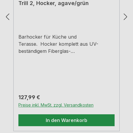
Trill 2, Hocker, agave/grün
Barhocker für Küche und
Terasse. Hocker komplett aus UV-
beständigem Fiberglas-
Polypropylen nachhaltig, da vollständig
recyclebar Indoor und Outdoor
einsetzbar geschlossene
Rückenlehne voll durchgefärbt,
Matteffekt mit rutschfesten
Fußkappen platzsparend stapelbar leicht
Regulärer Preis:
127,99 €
zu transportieren belastbar bis ca. 150
Preise inkl. MwSt. zzgl. Versandkosten
kg pflegeleicht und langlebig entspricht
der Norm UNI EN 581/1/2–UNI EN
In den Warenkorb
16139 Gesamthöhe 85,5 cm, Sitztiefe 39,5
cm, Sitzbreite 37 cm, Sitzhöhe 65 cm