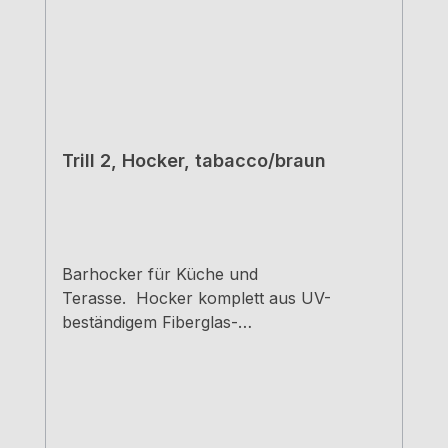
Trill 2, Hocker, tabacco/braun
Barhocker für Küche und
Terasse. Hocker komplett aus UV-
beständigem Fiberglas-
Polypropylen nachhaltig, da vollständig
recyclebar Indoor und Outdoor
einsetzbar geschlossene
Rückenlehne voll durchgefärbt,
Matteffekt mit rutschfesten