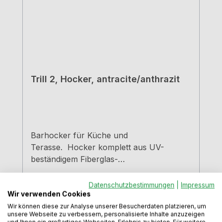
Trill 2, Hocker, antracite/anthrazit
Barhocker für Küche und
Terasse. Hocker komplett aus UV-
beständigem Fiberglas-
Polypropylen nachhaltig, da vollständig
recyclebar Indoor und Outdoor
Datenschutzbestimmungen
|
Impressum
Wir verwenden Cookies
einsetzbar geschlossene
Rückenlehne voll durchgefärbt,
Wir können diese zur Analyse unserer Besucherdaten platzieren, um
unsere Webseite zu verbessern, personalisierte Inhalte anzuzeigen
Matteffekt mit rutschfesten
und Ihnen ein großartiges Webseiten-Erlebnis zu bieten. Für weitere