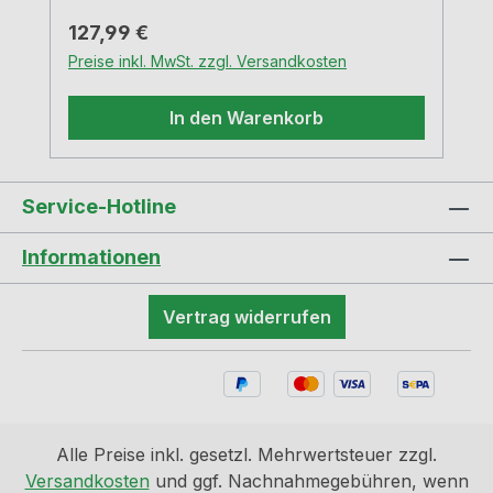
Fußkappen platzsparend stapelbar leicht
Regulärer Preis:
127,99 €
zu transportieren belastbar bis ca. 150
Preise inkl. MwSt. zzgl. Versandkosten
kg pflegeleicht und langlebig entspricht
der Norm UNI EN 581/1/2–UNI EN
In den Warenkorb
16139 Gesamthöhe 85,5 cm, Sitztiefe 39,5
cm, Sitzbreite 37 cm, Sitzhöhe 65 cm
Service-Hotline
Informationen
Vertrag widerrufen
Alle Preise inkl. gesetzl. Mehrwertsteuer zzgl.
Versandkosten
und ggf. Nachnahmegebühren, wenn