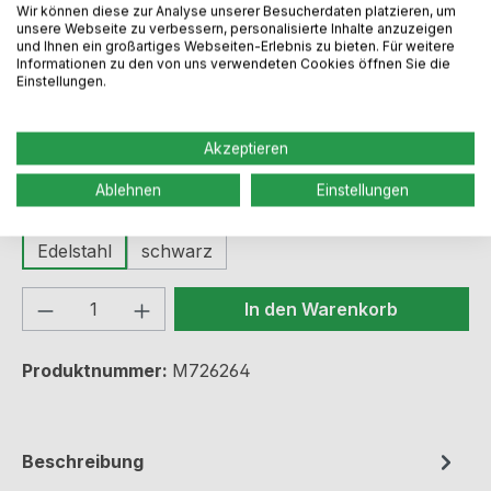
Regulärer Preis:
Wir können diese zur Analyse unserer Besucherdaten platzieren, um
43,49 €
unsere Webseite zu verbessern, personalisierte Inhalte anzuzeigen
und Ihnen ein großartiges Webseiten-Erlebnis zu bieten. Für weitere
Informationen zu den von uns verwendeten Cookies öffnen Sie die
Einstellungen.
Preise inkl. MwSt. zzgl. Versandkosten
Sofort verfügbar, Lieferzeit: 1-3 Werktage
Akzeptieren
Ablehnen
Einstellungen
auswählen
Farbe
Edelstahl
schwarz
Produkt Anzahl: Gib den gewünschten We
In den Warenkorb
Produktnummer:
M726264
Beschreibung