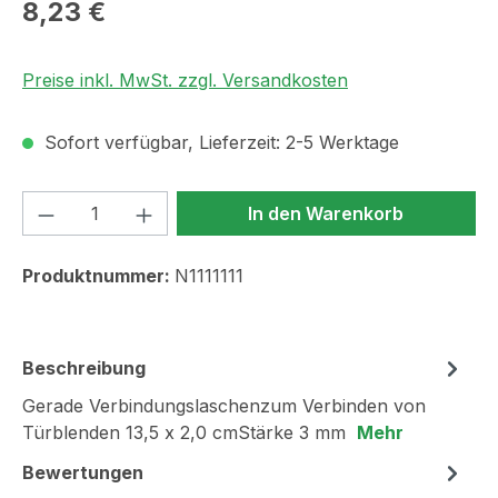
Regulärer Preis:
8,23 €
Preise inkl. MwSt. zzgl. Versandkosten
Sofort verfügbar, Lieferzeit: 2-5 Werktage
Produkt Anzahl: Gib den gewünschten We
In den Warenkorb
Produktnummer:
N1111111
Beschreibung
Gerade Verbindungslaschenzum Verbinden von
Türblenden 13,5 x 2,0 cmStärke 3 mm
Mehr
Bewertungen