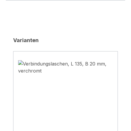
Produktgalerie überspringen
Varianten