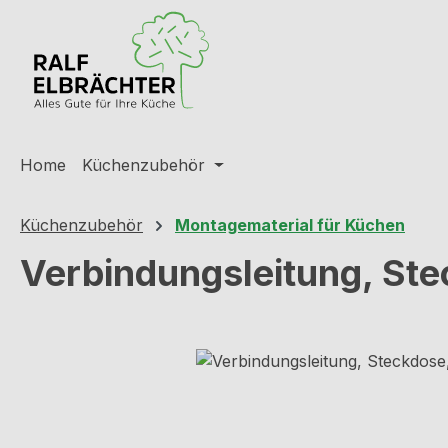
m Hauptinhalt springen
Zur Suche springen
Zur Hauptnavigation springen
Home
Küchenzubehör
Küchenzubehör
Montagematerial für Küchen
Verbindungsleitung, St
Bildergalerie überspringen