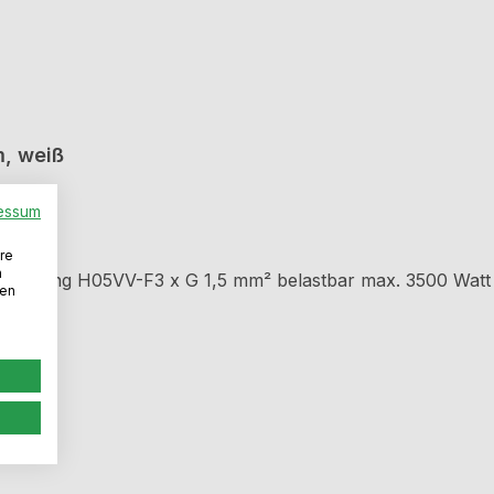
m, weiß
essum
re
n
Mit Schutzkontakt-Winkelstecker Schalenkupplung Leitung H05VV-F3 x G 1,5 mm² belastbar max. 3500 Watt
den