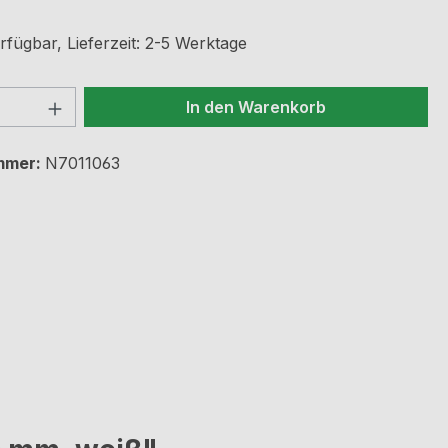
rfügbar, Lieferzeit: 2-5 Werktage
 Anzahl: Gib den gewünschten Wert ein 
In den Warenkorb
mmer:
N7011063