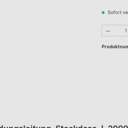
Sofort ve
Produkt
Produktnu