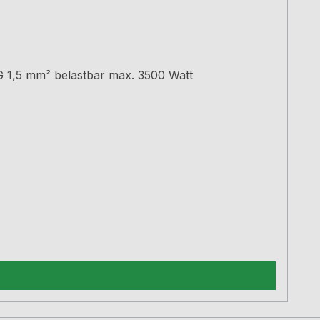
Verlängerungskabel mit Schutzkontakt-Winkelstecker L= 500 cmweißSchalenkupplung Leitung H05VV-F3 x G 1,5 mm² belastbar max. 3500 Watt