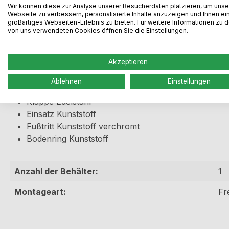
Produktinformationen "WESCO®
Wir können diese zur Analyse unserer Besucherdaten platzieren, um unse
Webseite zu verbessern, personalisierte Inhalte anzuzeigen und Ihnen ei
großartiges Webseiten-Erlebnis zu bieten. Für weitere Informationen zu 
Kleiner freistehender Wesco Abfallsammler 12 Liter, in 6
von uns verwendeten Cookies öffnen Sie die Einstellungen.
weiß
Akzeptieren
mit Fußpedal
Abfallvolumen 12 Liter
Ablehnen
Einstellungen
Korpus pulverbeschichtetes Stahlblech
Klappe Edelstahl
Einsatz Kunststoff
Fußtritt Kunststoff verchromt
Bodenring Kunststoff
Anzahl der Behälter:
1
Montageart:
Fr