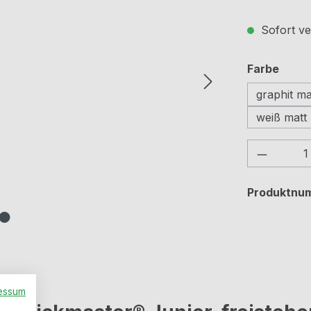
Sofort ve
ausw
Farbe
graphit ma
weiß matt
Produkt
Produktnu
essum