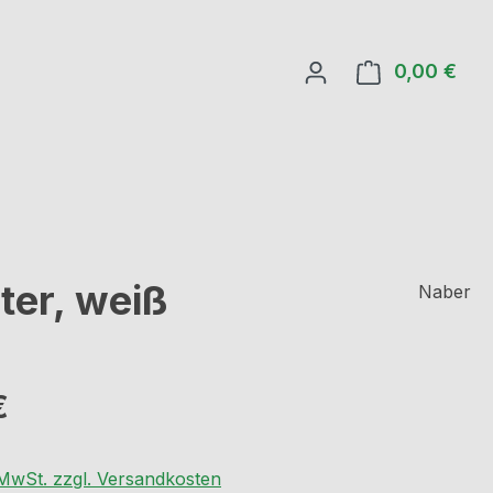
0,00 €
Ware
ter, weiß
Naber
eis:
€
. MwSt. zzgl. Versandkosten