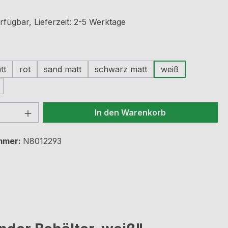
rfügbar, Lieferzeit: 2-5 Werktage
ählen
tt
rot
sand matt
schwarz matt
weiß
 Anzahl: Gib den gewünschten Wert ein 
In den Warenkorb
mmer:
N8012293