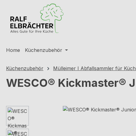
m Hauptinhalt springen
Zur Suche springen
Zur Hauptnavigation springen
Home
Küchenzubehör
Küchenzubehör
Mülleimer I Abfallsammler für Küc
WESCO® Kickmaster® Jun
Bildergalerie überspringen