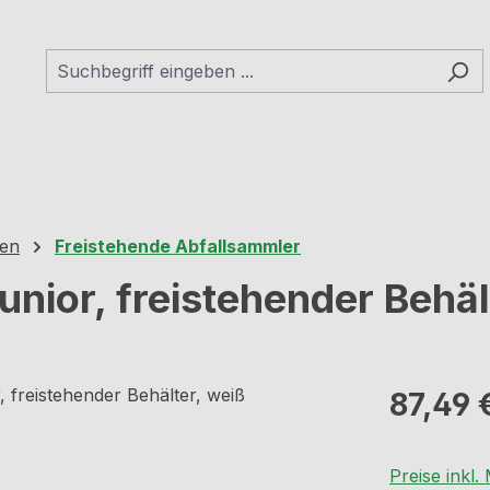
hen
Freistehende Abfallsammler
ior, freistehender Behäl
Regulärer Pr
87,49 
Preise inkl