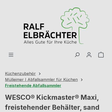
Zum Hauptinhalt springen
Ware
Küchenzubehör
Mülleimer I Abfallsammler für Küchen
Freistehende Abfallsammler
WESCO® Kickmaster® Maxi,
freistehender Behälter, sand