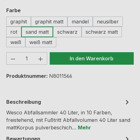
auswählen
Farbe
graphit
graphit matt
mandel
neusilber
rot
sand matt
schwarz
schwarz matt
weiß
weiß matt
Produkt Anzahl: Gib den gewünschten We
In den Warenkorb
Produktnummer:
N8011566
Beschreibung
Wesco Abfallsammler 40 Liter, in 10 Farben,
freistehend, mit Fußtritt Abfallvolumen 40 Liter sand
mattKorpus pulverbeschich…
Mehr
Bewertungen