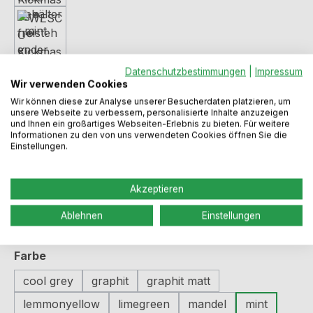
Datenschutzbestimmungen
|
Impressum
Wir verwenden Cookies
Wir können diese zur Analyse unserer Besucherdaten platzieren, um
unsere Webseite zu verbessern, personalisierte Inhalte anzuzeigen
und Ihnen ein großartiges Webseiten-Erlebnis zu bieten. Für weitere
Regulärer Preis:
188,99 €
Informationen zu den von uns verwendeten Cookies öffnen Sie die
Einstellungen.
Preise inkl. MwSt. zzgl. Versandkosten
Akzeptieren
Sofort verfügbar, Lieferzeit: 2-5 Werktage
Ablehnen
Einstellungen
auswählen
Farbe
cool grey
graphit
graphit matt
lemmonyellow
limegreen
mandel
mint