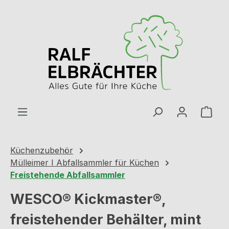
Zum Hauptinhalt springen
Ware
Küchenzubehör
Mülleimer I Abfallsammler für Küchen
Freistehende Abfallsammler
WESCO® Kickmaster®,
freistehender Behälter, mint