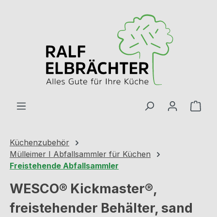
Zum Hauptinhalt springen
Ware
Küchenzubehör
Mülleimer I Abfallsammler für Küchen
Freistehende Abfallsammler
WESCO® Kickmaster®,
freistehender Behälter, sand