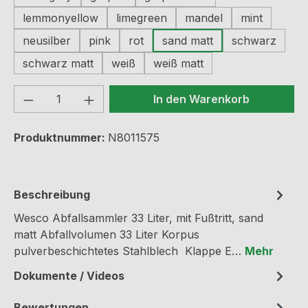
lemmonyellow
limegreen
mandel
mint
neusilber
pink
rot
sand matt
schwarz
schwarz matt
weiß
weiß matt
Produkt Anzahl: Gib den gewünschten We
In den Warenkorb
Produktnummer:
N8011575
Beschreibung
Wesco Abfallsammler 33 Liter, mit Fußtritt, sand
matt Abfallvolumen 33 Liter Korpus
pulverbeschichtetes Stahlblech Klappe E…
Mehr
Dokumente / Videos
Bewertungen