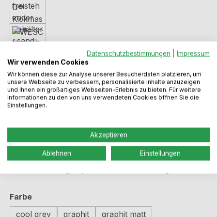
Datenschutzbestimmungen
|
Impressum
Wir verwenden Cookies
Wir können diese zur Analyse unserer Besucherdaten platzieren, um
unsere Webseite zu verbessern, personalisierte Inhalte anzuzeigen
und Ihnen ein großartiges Webseiten-Erlebnis zu bieten. Für weitere
Informationen zu den von uns verwendeten Cookies öffnen Sie die
Einstellungen.
Regulärer Preis:
188,99 €
Akzeptieren
Preise inkl. MwSt. zzgl. Versandkosten
Ablehnen
Einstellungen
Sofort verfügbar, Lieferzeit: 2-5 Werktage
auswählen
Farbe
cool grey
graphit
graphit matt