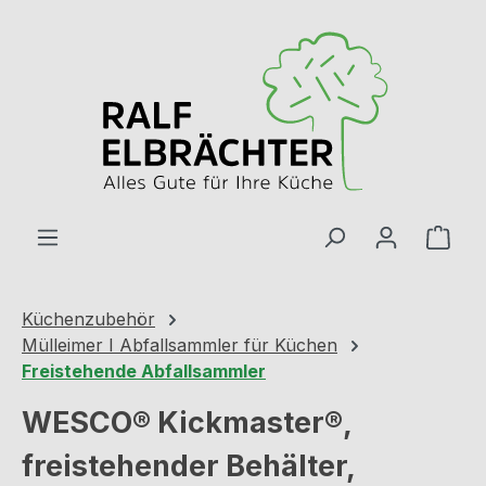
Zum Hauptinhalt springen
Ware
Küchenzubehör
Mülleimer I Abfallsammler für Küchen
Freistehende Abfallsammler
WESCO® Kickmaster®,
freistehender Behälter,