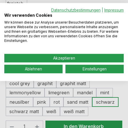
Datenschutzbestimmungen
|
Impressum
Wir verwenden Cookies
Regulärer Preis:
188,99 €
Wir können diese zur Analyse unserer Besucherdaten platzieren, um
unsere Webseite zu verbessern, personalisierte Inhalte anzuzeigen
und Ihnen ein großartiges Webseiten-Erlebnis zu bieten. Für weitere
Informationen zu den von uns verwendeten Cookies öffnen Sie die
Preise inkl. MwSt. zzgl. Versandkosten
Einstellungen.
Sofort verfügbar, Lieferzeit: 2-5 Werktage
Akzeptieren
Ablehnen
Einstellungen
auswählen
Farbe
cool grey
graphit
graphit matt
lemmonyellow
limegreen
mandel
mint
neusilber
pink
rot
sand matt
schwarz
schwarz matt
weiß
weiß matt
Produkt Anzahl: Gib den gewünschten We
In den Warenkorb