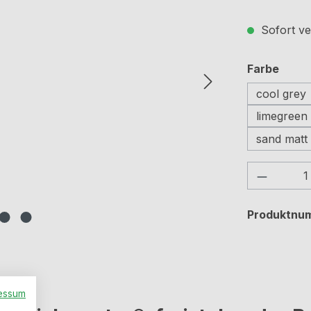
Sofort ve
ausw
Farbe
cool grey
limegreen
sand matt
Produkt
Produktnu
essum