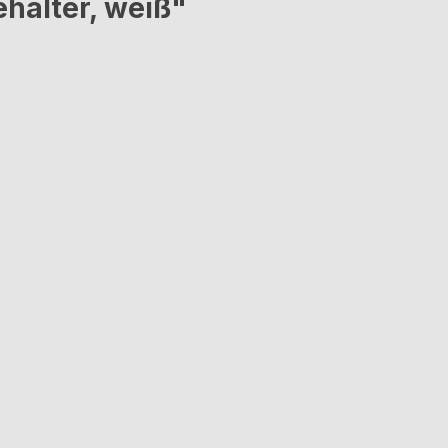
hälter, weiß"