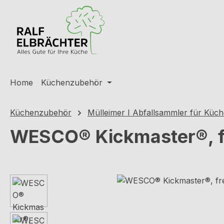
m Hauptinhalt springen
Zur Suche springen
Zur Hauptnavigation springen
Home
Küchenzubehör
Küchenzubehör
Mülleimer I Abfallsammler für Küc
WESCO® Kickmaster®, fr
Bildergalerie überspringen