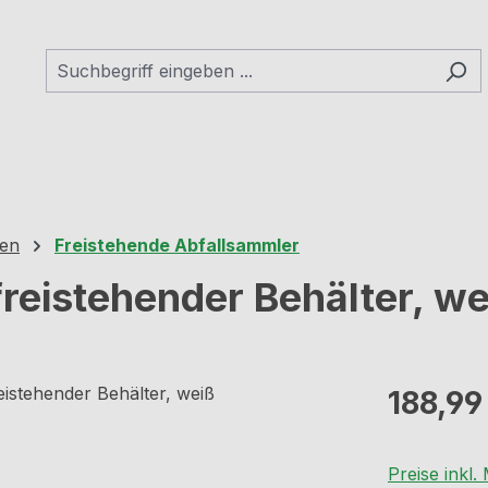
hen
Freistehende Abfallsammler
eistehender Behälter, we
Regulärer Pr
188,99
Preise inkl