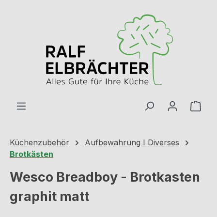
Zum Hauptinhalt springen
Ware
Küchenzubehör
Aufbewahrung I Diverses
Brotkästen
Wesco Breadboy - Brotkasten
graphit matt