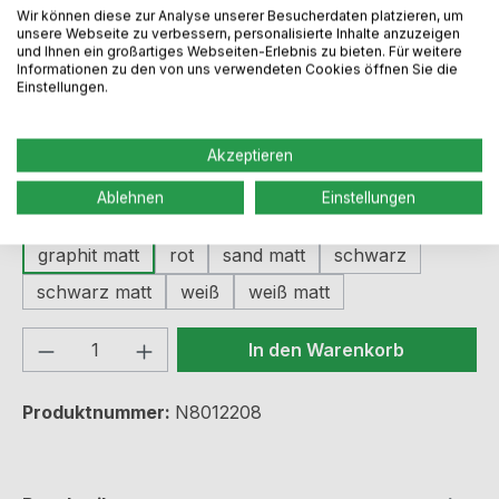
Regulärer Preis:
69,99 €
Wir können diese zur Analyse unserer Besucherdaten platzieren, um
unsere Webseite zu verbessern, personalisierte Inhalte anzuzeigen
und Ihnen ein großartiges Webseiten-Erlebnis zu bieten. Für weitere
Informationen zu den von uns verwendeten Cookies öffnen Sie die
Preise inkl. MwSt. zzgl. Versandkosten
Einstellungen.
Sofort verfügbar, Lieferzeit: 2-5 Werktage
Akzeptieren
Ablehnen
Einstellungen
auswählen
Farbe
graphit matt
rot
sand matt
schwarz
schwarz matt
weiß
weiß matt
Produkt Anzahl: Gib den gewünschten We
In den Warenkorb
Produktnummer:
N8012208