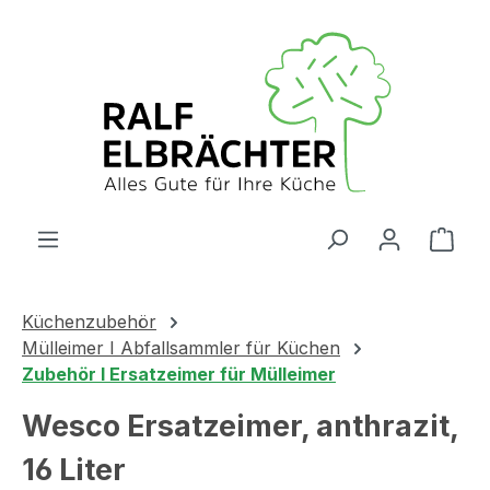
Zum Hauptinhalt springen
Ware
Küchenzubehör
Mülleimer I Abfallsammler für Küchen
Zubehör I Ersatzeimer für Mülleimer
Wesco Ersatzeimer, anthrazit,
16 Liter