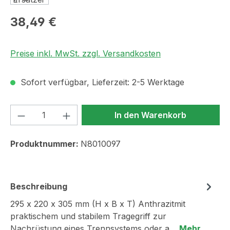
Regulärer Preis:
38,49 €
Preise inkl. MwSt. zzgl. Versandkosten
Sofort verfügbar, Lieferzeit: 2-5 Werktage
Produkt Anzahl: Gib den gewünschten We
In den Warenkorb
Produktnummer:
N8010097
Beschreibung
295 x 220 x 305 mm (H x B x T) Anthrazitmit
praktischem und stabilem Tragegriff zur
Nachrüstung eines Trennsystems oder a…
Mehr