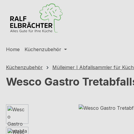
m Hauptinhalt springen
Zur Suche springen
Zur Hauptnavigation springen
Home
Küchenzubehör
Küchenzubehör
Mülleimer I Abfallsammler für Küc
Wesco Gastro Tretabfall
Bildergalerie überspringen