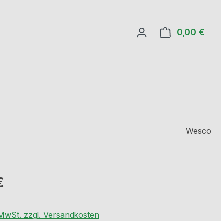
0,00 €
Ware
Wesco
eis:
€
. MwSt. zzgl. Versandkosten