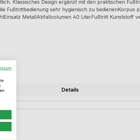
lich. Klassisches Design ergänzt mit den praktischen Fußtri
e Fußtrittbedienung sehr hygienisch zu bedienenKorpus pu
hlEinsatz MetallAbfallvolumen 40 LiterFußtritt Kunststoff 
essum
re
n
Details
den