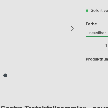
Sofort ve
ausw
Farbe
neusilber
Produkt
Produktnu