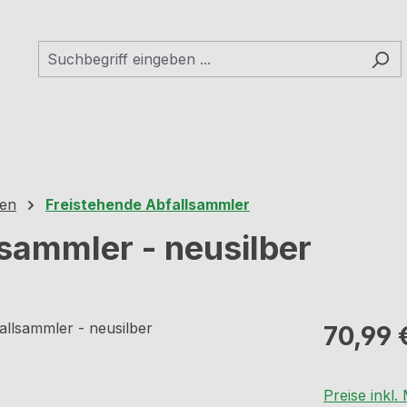
hen
Freistehende Abfallsammler
sammler - neusilber
Regulärer Pr
70,99 
Preise inkl