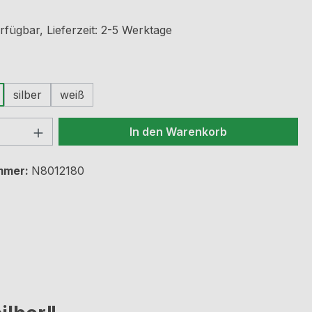
rfügbar, Lieferzeit: 2-5 Werktage
ählen
silber
weiß
 Anzahl: Gib den gewünschten Wert ein 
In den Warenkorb
mmer:
N8012180