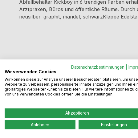
Abfallbehälter Kickboy in 6 trendigen Farben erhält
Arztpraxen, Büros und öffentliche Räume. Durch di
neusilber, graphit, mandel, schwarzKlappe Edelsta
Regulärer Preis:
162,99 €
Datenschutzbestimmungen
|
Impr
Wir verwenden Cookies
Preise inkl. MwSt. zzgl. Versandkosten
Wir können diese zur Analyse unserer Besucherdaten platzieren, um unse
Webseite zu verbessern, personalisierte Inhalte anzuzeigen und Ihnen ei
großartiges Webseiten-Erlebnis zu bieten. Für weitere Informationen zu 
von uns verwendeten Cookies öffnen Sie die Einstellungen.
Akzeptieren
Ablehnen
Einstellungen