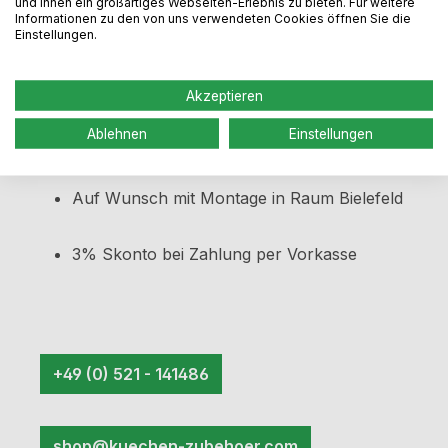
und Ihnen ein großartiges Webseiten-Erlebnis zu bieten. Für weitere
Informationen zu den von uns verwendeten Cookies öffnen Sie die
Einstellungen.
Sichere Bestellung durch Zwei-Faktor-
Authentifizierung
Akzeptieren
Videoberatung bzw. Montagehilfe gegen
Ablehnen
Einstellungen
Mehrpreis
Auf Wunsch mit Montage in Raum Bielefeld
3% Skonto bei Zahlung per Vorkasse
+49 (0) 521 - 141486
shop@kuechen-zubehoer.com