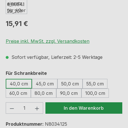
Regulärer Preis:
15,91 €
Preise inkl. MwSt. zzgl. Versandkosten
Sofort verfügbar, Lieferzeit: 2-5 Werktage
auswählen
Für Schrankbreite
40,0 cm
45,0 cm
50,0 cm
55,0 cm
60,0 cm
80,0 cm
90,0 cm
100,0 cm
Produkt Anzahl: Gib den gewünschten We
In den Warenkorb
Produktnummer:
N8034125