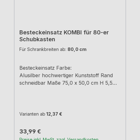
Besteckeinsatz KOMBI für 80-er
Schubkasten
Für Schrankbreiten ab:
80,0 cm
Besteckeinsatz Farbe:
Alusilber hochwertiger Kunststoff Rand
schneidbar Maße 75,0 x 50,0 cm H 5,5
cm
Varianten ab
12,37 €
Regulärer Preis:
33,99 €
Preise inkl. MwSt. zzgl. Versandkosten