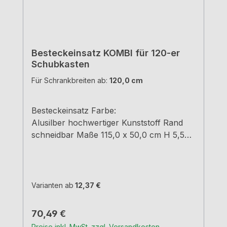
Besteckeinsatz KOMBI für 120-er
Schubkasten
Für Schrankbreiten ab:
120,0 cm
Besteckeinsatz Farbe:
Alusilber hochwertiger Kunststoff Rand
schneidbar Maße 115,0 x 50,0 cm H 5,5
cm
Varianten ab
12,37 €
Regulärer Preis:
70,49 €
Preise inkl. MwSt. zzgl. Versandkosten