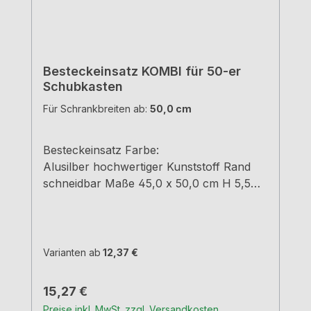
Besteckeinsatz KOMBI für 50-er
Schubkasten
Für Schrankbreiten ab:
50,0 cm
Besteckeinsatz Farbe:
Alusilber hochwertiger Kunststoff Rand
schneidbar Maße 45,0 x 50,0 cm H 5,5
cm
Varianten ab
12,37 €
Regulärer Preis:
15,27 €
Preise inkl. MwSt. zzgl. Versandkosten