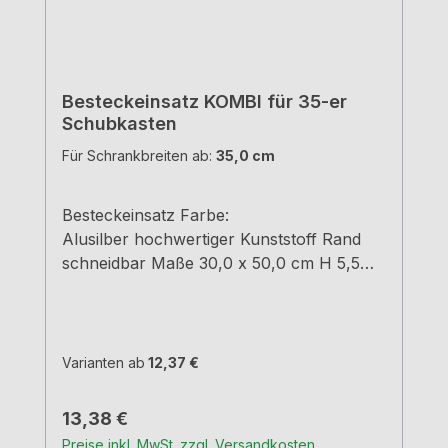
Besteckeinsatz KOMBI für 35-er
Schubkasten
Für Schrankbreiten ab:
35,0 cm
Besteckeinsatz Farbe:
Alusilber hochwertiger Kunststoff Rand
schneidbar Maße 30,0 x 50,0 cm H 5,5
cm
Varianten ab
12,37 €
Regulärer Preis:
13,38 €
Preise inkl. MwSt. zzgl. Versandkosten