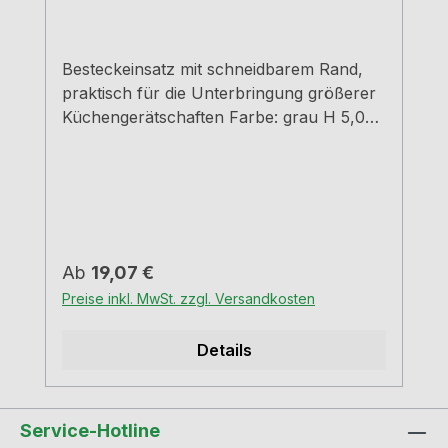
Besteckeinsatz mit schneidbarem Rand,
praktisch für die Unterbringung größerer
Küchengerätschaften Farbe: grau H 5,0
cm min. /max. Breiten und Tiefen siehe
Maßzeichnungen
Regulärer Preis:
Ab
19,07 €
Preise inkl. MwSt. zzgl. Versandkosten
Details
Service-Hotline