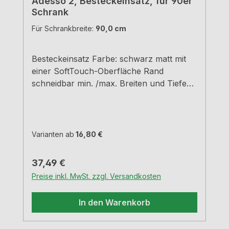
Adesso 2, Besteckeinsatz, für 90er
Schrank
Für Schrankbreite:
90,0 cm
Besteckeinsatz Farbe: schwarz matt mit
einer SoftTouch-Oberfläche Rand
schneidbar min. /max. Breiten und Tiefen
siehe Maßzeichnungen H 5,05 cm
Varianten ab
16,80 €
Regulärer Preis:
37,49 €
Preise inkl. MwSt. zzgl. Versandkosten
In den Warenkorb