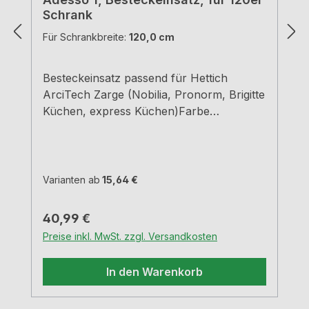
Schrank
Für Schrankbreite:
120,0 cm
Besteckeinsatz passend für Hettich
ArciTech Zarge (Nobilia, Pronorm, Brigitte
Küchen, express Küchen)Farbe
grauBreiten und Tiefen siehe
MaßzeichnungenH 5,05 cm
Varianten ab
15,64 €
Regulärer Preis:
40,99 €
Preise inkl. MwSt. zzgl. Versandkosten
In den Warenkorb