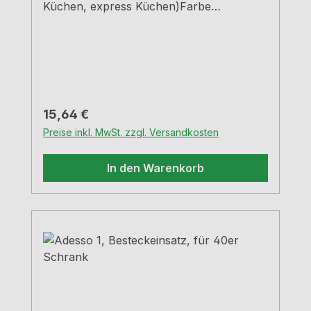
Küchen, express Küchen)Farbe
grauBreiten und Tiefen siehe
MaßzeichnungenH 5,05 cm
Regulärer Preis:
15,64 €
Preise inkl. MwSt. zzgl. Versandkosten
In den Warenkorb