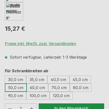
Regulärer Preis:
15,27 €
Preise inkl. MwSt. zzgl. Versandkosten
Sofort verfügbar, Lieferzeit: 1-3 Werktage
auswählen
Für Schrankbreiten ab
30,0 cm
35,0 cm
40,0 cm
45,0 cm
50,0 cm
60,0 cm
70,0 cm
80,0 cm
90,0 cm
100,0 cm
120,0 cm
Produkt Anzahl: Gib den gewünschten We
In den Warenkorb