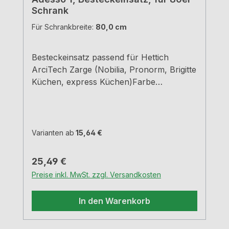
Schrank
Für Schrankbreite:
80,0 cm
Besteckeinsatz passend für Hettich
ArciTech Zarge (Nobilia, Pronorm, Brigitte
Küchen, express Küchen)Farbe
grauBreiten und Tiefen siehe
MaßzeichnungenH 5,05 cm
Varianten ab
15,64 €
Regulärer Preis:
25,49 €
Preise inkl. MwSt. zzgl. Versandkosten
In den Warenkorb