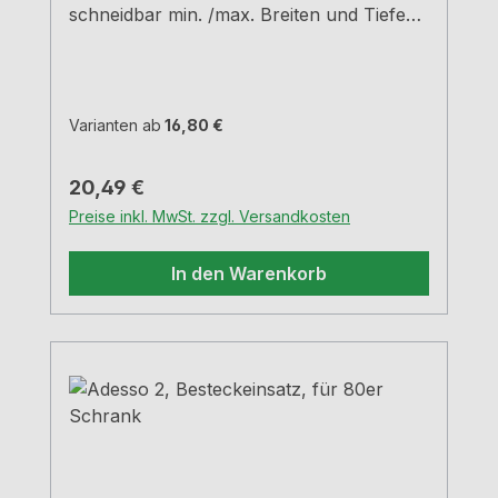
schneidbar min. /max. Breiten und Tiefen
siehe Maßzeichnungen H 5,05 cm
Varianten ab
16,80 €
Regulärer Preis:
20,49 €
Preise inkl. MwSt. zzgl. Versandkosten
In den Warenkorb