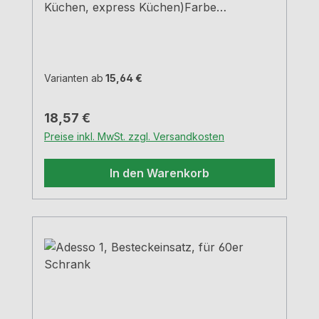
Küchen, express Küchen)Farbe
grauBreiten und Tiefen siehe
MaßzeichnungenH 5,05 cm
Varianten ab
15,64 €
Regulärer Preis:
18,57 €
Preise inkl. MwSt. zzgl. Versandkosten
In den Warenkorb