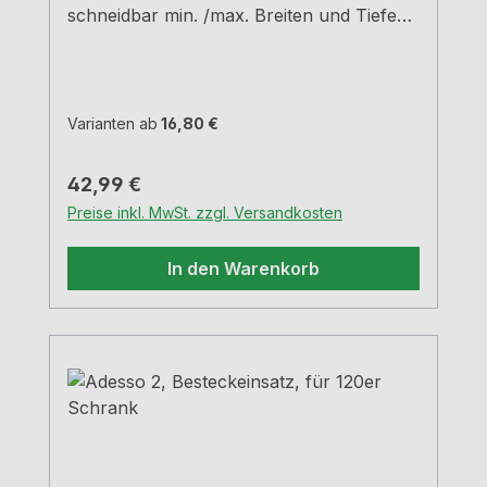
schneidbar min. /max. Breiten und Tiefen
siehe Maßzeichnungen H 5,05 cm
Varianten ab
16,80 €
Regulärer Preis:
42,99 €
Preise inkl. MwSt. zzgl. Versandkosten
In den Warenkorb