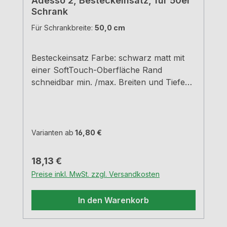
Adesso 2, Besteckeinsatz, für 50er
Schrank
Für Schrankbreite:
50,0 cm
Besteckeinsatz Farbe: schwarz matt mit
einer SoftTouch-Oberfläche Rand
schneidbar min. /max. Breiten und Tiefen
siehe Maßzeichnungen H 5,05 cm
Varianten ab
16,80 €
Regulärer Preis:
18,13 €
Preise inkl. MwSt. zzgl. Versandkosten
In den Warenkorb