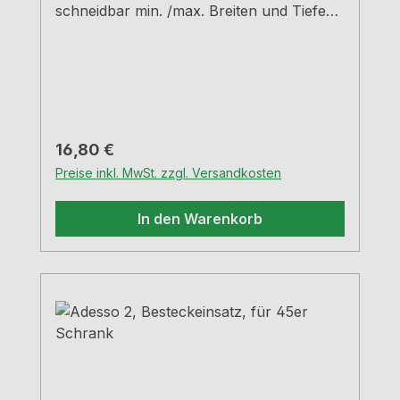
schneidbar min. /max. Breiten und Tiefen
siehe Maßzeichnungen H 5,05 cm
Regulärer Preis:
16,80 €
Preise inkl. MwSt. zzgl. Versandkosten
In den Warenkorb