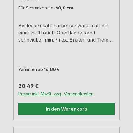
Für Schrankbreite:
60,0 cm
Besteckeinsatz Farbe: schwarz matt mit
einer SoftTouch-Oberfläche Rand
schneidbar min. /max. Breiten und Tiefen
siehe Maßzeichnungen H 5,05 cm
Varianten ab
16,80 €
Regulärer Preis:
20,49 €
Preise inkl. MwSt. zzgl. Versandkosten
In den Warenkorb