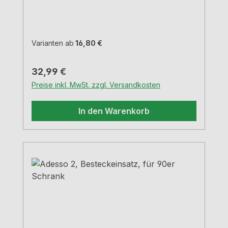
siehe Maßzeichnungen H 5,05 cm
Varianten ab
16,80 €
Regulärer Preis:
32,99 €
Preise inkl. MwSt. zzgl. Versandkosten
In den Warenkorb