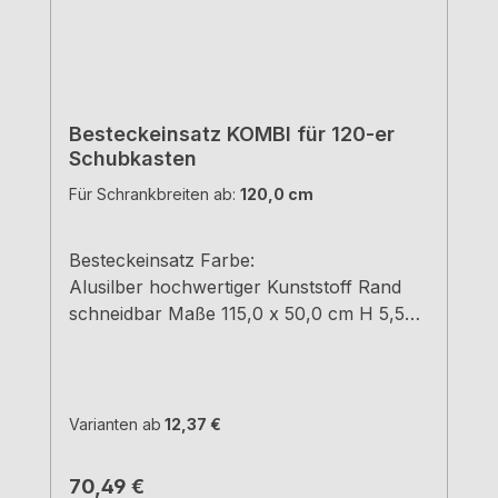
Besteckeinsatz KOMBI für 120-er
Schubkasten
Für Schrankbreiten ab:
120,0 cm
Besteckeinsatz Farbe:
Alusilber hochwertiger Kunststoff Rand
schneidbar Maße 115,0 x 50,0 cm H 5,5
cm
Varianten ab
12,37 €
Regulärer Preis:
70,49 €