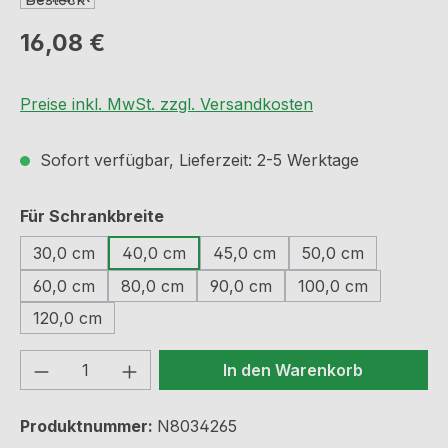
Regulärer Preis:
16,08 €
Preise inkl. MwSt. zzgl. Versandkosten
Sofort verfügbar, Lieferzeit: 2-5 Werktage
auswählen
Für Schrankbreite
30,0 cm
40,0 cm
45,0 cm
50,0 cm
60,0 cm
80,0 cm
90,0 cm
100,0 cm
120,0 cm
Produkt Anzahl: Gib den gewünschten We
In den Warenkorb
Produktnummer:
N8034265