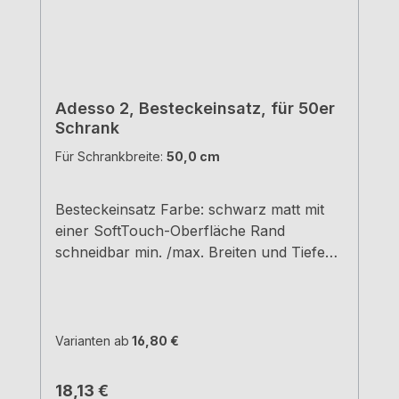
Adesso 2, Besteckeinsatz, für 50er
Schrank
Für Schrankbreite:
50,0 cm
Besteckeinsatz Farbe: schwarz matt mit
einer SoftTouch-Oberfläche Rand
schneidbar min. /max. Breiten und Tiefen
siehe Maßzeichnungen H 5,05 cm
Varianten ab
16,80 €
Regulärer Preis:
18,13 €