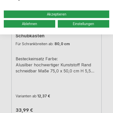
Akzeptieren
Ablehnen
Einstellungen
Besteckeinsatz KOMBI für 80-er
Schubkasten
Für Schrankbreiten ab:
80,0 cm
Besteckeinsatz Farbe:
Alusilber hochwertiger Kunststoff Rand
schneidbar Maße 75,0 x 50,0 cm H 5,5
cm
Varianten ab
12,37 €
Regulärer Preis:
33,99 €