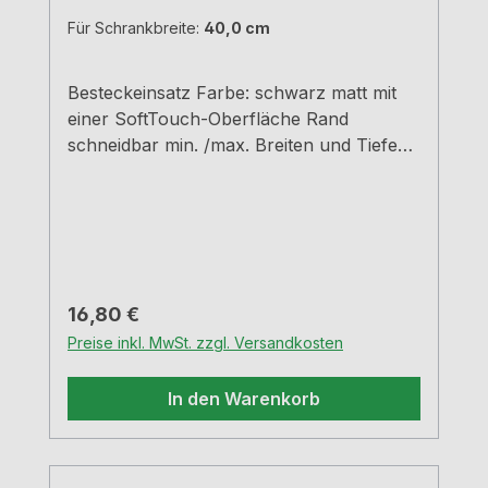
Für Schrankbreite:
40,0 cm
Besteckeinsatz Farbe: schwarz matt mit
einer SoftTouch-Oberfläche Rand
schneidbar min. /max. Breiten und Tiefen
siehe Maßzeichnungen H 5,05 cm
Regulärer Preis:
16,80 €
Preise inkl. MwSt. zzgl. Versandkosten
In den Warenkorb