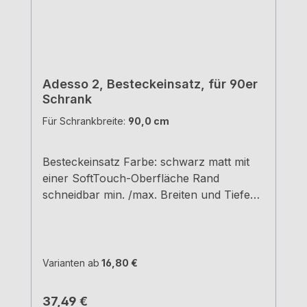
Adesso 2, Besteckeinsatz, für 90er
Schrank
Für Schrankbreite:
90,0 cm
Besteckeinsatz Farbe: schwarz matt mit
einer SoftTouch-Oberfläche Rand
schneidbar min. /max. Breiten und Tiefen
siehe Maßzeichnungen H 5,05 cm
Varianten ab
16,80 €
Regulärer Preis:
37,49 €