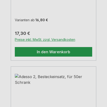
siehe Maßzeichnungen H 5,05 cm
Varianten ab
16,80 €
Regulärer Preis:
17,30 €
Preise inkl. MwSt. zzgl. Versandkosten
In den Warenkorb