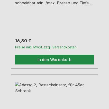
schneidbar min. /max. Breiten und Tiefen
siehe Maßzeichnungen H 5,05 cm
Regulärer Preis:
16,80 €
Preise inkl. MwSt. zzgl. Versandkosten
In den Warenkorb