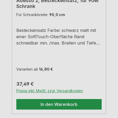
Adesso 2, Besteckeinsatz, für 90er
Schrank
Für Schrankbreite:
90,0 cm
Besteckeinsatz Farbe: schwarz matt mit
einer SoftTouch-Oberfläche Rand
schneidbar min. /max. Breiten und Tiefen
siehe Maßzeichnungen H 5,05 cm
Varianten ab
16,80 €
Regulärer Preis:
37,49 €
Preise inkl. MwSt. zzgl. Versandkosten
In den Warenkorb