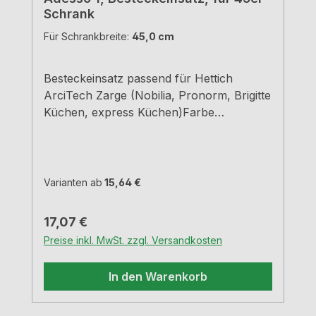
Schrank
Für Schrankbreite:
45,0 cm
Besteckeinsatz passend für Hettich
ArciTech Zarge (Nobilia, Pronorm, Brigitte
Küchen, express Küchen)Farbe
grauBreiten und Tiefen siehe
MaßzeichnungenH 5,05 cm
Varianten ab
15,64 €
Regulärer Preis:
17,07 €
Preise inkl. MwSt. zzgl. Versandkosten
In den Warenkorb