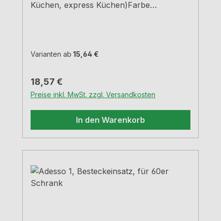
Küchen, express Küchen)Farbe
grauBreiten und Tiefen siehe
MaßzeichnungenH 5,05 cm
Varianten ab
15,64 €
Regulärer Preis:
18,57 €
Preise inkl. MwSt. zzgl. Versandkosten
In den Warenkorb