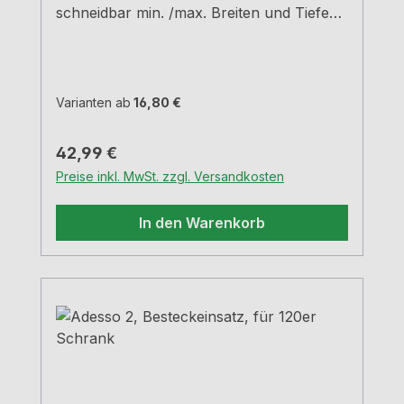
schneidbar min. /max. Breiten und Tiefen
siehe Maßzeichnungen H 5,05 cm
Varianten ab
16,80 €
Regulärer Preis:
42,99 €
Preise inkl. MwSt. zzgl. Versandkosten
In den Warenkorb