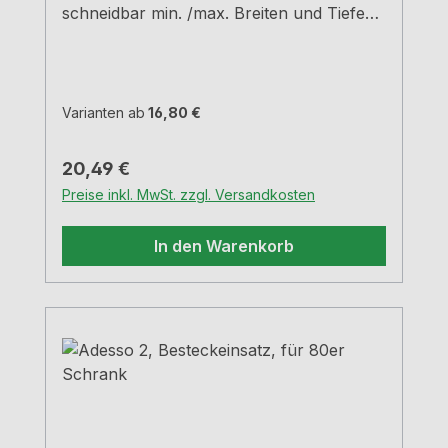
schneidbar min. /max. Breiten und Tiefen
siehe Maßzeichnungen H 5,05 cm
Varianten ab
16,80 €
Regulärer Preis:
20,49 €
Preise inkl. MwSt. zzgl. Versandkosten
In den Warenkorb