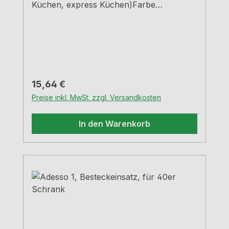
Küchen, express Küchen)Farbe
grauBreiten und Tiefen siehe
MaßzeichnungenH 5,05 cm
Regulärer Preis:
15,64 €
Preise inkl. MwSt. zzgl. Versandkosten
In den Warenkorb