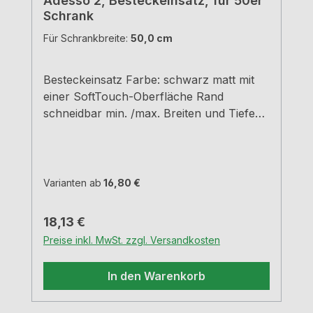
Adesso 2, Besteckeinsatz, für 50er
Schrank
Für Schrankbreite:
50,0 cm
Besteckeinsatz Farbe: schwarz matt mit
einer SoftTouch-Oberfläche Rand
schneidbar min. /max. Breiten und Tiefen
siehe Maßzeichnungen H 5,05 cm
Varianten ab
16,80 €
Regulärer Preis:
18,13 €
Preise inkl. MwSt. zzgl. Versandkosten
In den Warenkorb