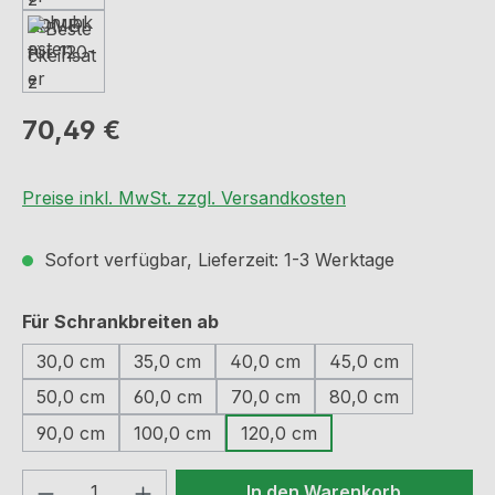
Regulärer Preis:
70,49 €
Preise inkl. MwSt. zzgl. Versandkosten
Sofort verfügbar, Lieferzeit: 1-3 Werktage
auswählen
Für Schrankbreiten ab
30,0 cm
35,0 cm
40,0 cm
45,0 cm
50,0 cm
60,0 cm
70,0 cm
80,0 cm
90,0 cm
100,0 cm
120,0 cm
Produkt Anzahl: Gib den gewünschten We
In den Warenkorb