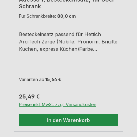
Schrank
Für Schrankbreite:
80,0 cm
Besteckeinsatz passend für Hettich
ArciTech Zarge (Nobilia, Pronorm, Brigitte
Küchen, express Küchen)Farbe
grauBreiten und Tiefen siehe
MaßzeichnungenH 5,05 cm
Varianten ab
15,64 €
Regulärer Preis:
25,49 €
Preise inkl. MwSt. zzgl. Versandkosten
In den Warenkorb