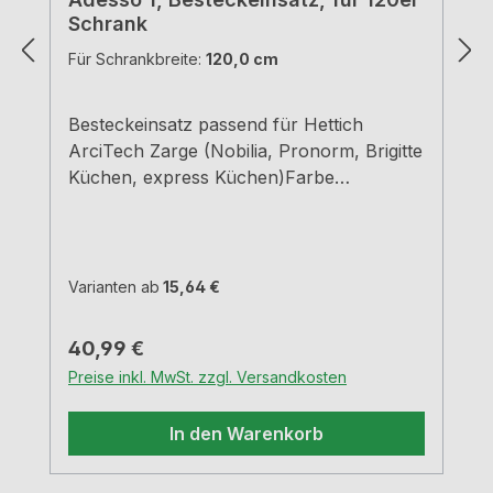
Schrank
Für Schrankbreite:
120,0 cm
Besteckeinsatz passend für Hettich
ArciTech Zarge (Nobilia, Pronorm, Brigitte
Küchen, express Küchen)Farbe
grauBreiten und Tiefen siehe
MaßzeichnungenH 5,05 cm
Varianten ab
15,64 €
Regulärer Preis:
40,99 €
Preise inkl. MwSt. zzgl. Versandkosten
In den Warenkorb