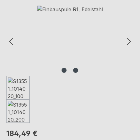
Bildergalerie überspringen
Regulärer Preis:
184,49 €