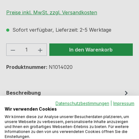
Preise inkl. MwSt. zzgl. Versandkosten
Sofort verfügbar, Lieferzeit: 2-5 Werktage
Produkt Anzahl: Gib den gewünschten We
In den Warenkorb
Produktnummer:
N1014020
Beschreibung
Mit AbtropfflächeAb Schrankbreite 45,0
Datenschutzbestimmungen
|
Impressum
Wir verwenden Cookies
cmReversibel3½"
Wir können diese zur Analyse unserer Besucherdaten platzieren, um
KorbventilDrehexzentergarniturAusschnittmaß ca.
unsere Webseite zu verbessern, personalisierte Inhalte anzuzeigen
770 x 480 mm
Mehr
und Ihnen ein großartiges Webseiten-Erlebnis zu bieten. Für weitere
Informationen zu den von uns verwendeten Cookies öffnen Sie die
Dokumente / Videos
Einstellungen.