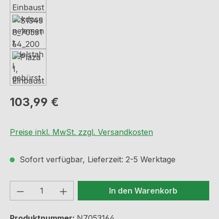
Regulärer Preis:
103,99 €
Preise inkl. MwSt. zzgl. Versandkosten
Sofort verfügbar, Lieferzeit: 2-5 Werktage
Produkt Anzahl: Gib den gewünschten We
In den Warenkorb
Produktnummer:
N7053164