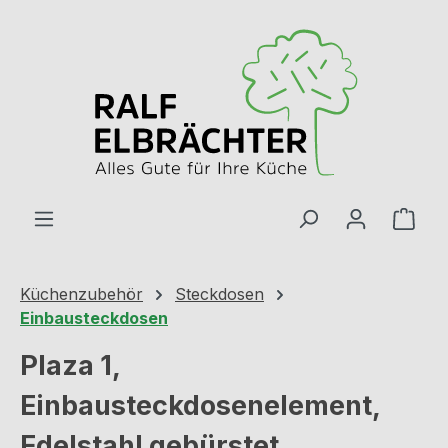
Zum Hauptinhalt springen
Ware
Küchenzubehör
Steckdosen
Einbausteckdosen
Plaza 1,
Einbausteckdosenelement,
Edelstahl gebürstet