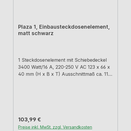
Plaza 1, Einbausteckdosenelement,
matt schwarz
1 Steckdosenelement mit Schiebedeckel
3400 Watt/16 A, 220-250 V AC 123 x 66 x
40 mm (H x B x T) Ausschnittmaß ca. 114
x 58 mm, R 4 mm 2000 mm
Netzanschlussleitung, Schukostecker lose
beigelegt Spritzwassergeschütz IP 54
sehr geringe Einbautiefe (ca. 40 mm)
Regulärer Preis:
103,99 €
Preise inkl. MwSt. zzgl. Versandkosten