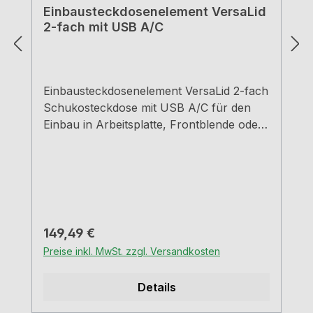
Einbausteckdosenelement VersaLid
2-fach mit USB A/C
Einbausteckdosenelement VersaLid 2-fach
Schukosteckdose mit USB A/C für den
Einbau in Arbeitsplatte, Frontblende oder
Seitenwand geeignet. 2-fach Steckdose
mit Deckel aus eloxiertem Aluminium in
weiß matt oder schwarz
matt Ausschnittmaß ca. 19,3 x 5,9
cm Einbautiefe ab 1,5 cm für Plattenstärke
ab 1,5 cm 200,0 cm Netzanschlussleitung,
Regulärer Preis:
149,49 €
Schukostecker lose
Preise inkl. MwSt. zzgl. Versandkosten
beigelegt Kabelauslass kann unten
horizontal und vertikal erfolgen
Details