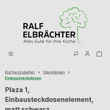
Zum Hauptinhalt springen
Ware
Küchenzubehör
Steckdosen
Einbausteckdosen
Plaza 1,
Einbausteckdosenelement,
matt schwarz