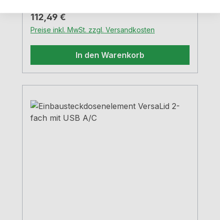
Netzanschlussleitung. Netzstecker liegt
Regulärer Preis:
112,49 €
lose beierhöhter
Preise inkl. MwSt. zzgl. Versandkosten
Berührungsschutzflächenbündig
einbaubarKabelauslass untenAusführung:
In den Warenkorb
schwarz matt