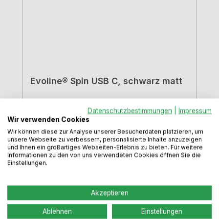
Evoline® Spin USB C, schwarz matt
Datenschutzbestimmungen
|
Impressum
Wir verwenden Cookies
Wir können diese zur Analyse unserer Besucherdaten platzieren, um
Drehbare Steckdose. Hier trifft Design auf
unsere Webseite zu verbessern, personalisierte Inhalte anzuzeigen
hohe Funktionalität. Per Fingerdruck wird
und Ihnen ein großartiges Webseiten-Erlebnis zu bieten. Für weitere
Informationen zu den von uns verwendeten Cookies öffnen Sie die
die Steckdose und der USB-C Anschluss
Einstellungen.
nach oben gedreht. geringe Einbautiefe
von 4,9 cm. Einbau über Schubkästen
Akzeptieren
möglich1 Schuko-Steckdose 230 V / 16 A1
USB Charger Typ C, 20
Ablehnen
Einstellungen
WattAusschnittmaß ca. 12,0 x 9,2 m2,5 m