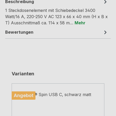
Beschreibung
1 Steckdosenelement mit Schiebedeckel 3400
Watt/16 A, 220-250 V AC 123 x 66 x 40 mm (H x B x
T) Ausschnittmaß ca. 114 x 58 m…
Mehr
Bewertungen
Produktgalerie überspringen
Varianten
Angebot