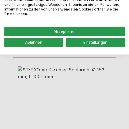
und Ihnen ein großartiges Webseiten-Erlebnis zu bieten. Für weitere
Informationen zu den von uns verwendeten Cookies öffnen Sie die
Einstellungen.
Regulärer Preis:
58,99 €
Preise inkl. MwSt. zzgl. Versandkosten
Akzeptieren
In den Warenkorb
Ablehnen
Einstellungen