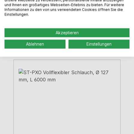
und Ihnen ein großartiges Webseiten-Erlebnis zu bieten. Für weitere
Informationen zu den von uns verwendeten Cookies öffnen Sie die
Einstellungen.
Regulärer Preis:
48,99 €
Preise inkl. MwSt. zzgl. Versandkosten
Akzeptieren
In den Warenkorb
Ablehnen
Einstellungen