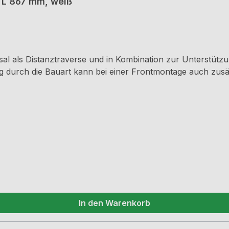
, L 867 mm, weiß
n zur
In den Warenkorb