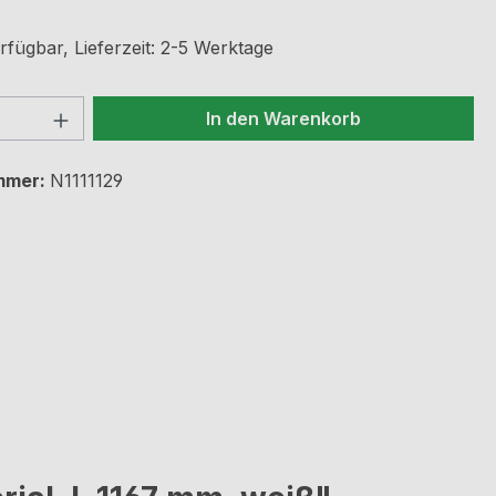
rfügbar, Lieferzeit: 2-5 Werktage
 Anzahl: Gib den gewünschten Wert ein 
In den Warenkorb
mmer:
N1111129