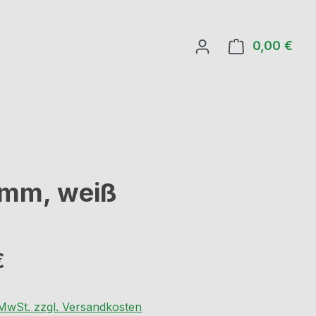
0,00 €
Ware
7 mm, weiß
eis:
€
. MwSt. zzgl. Versandkosten