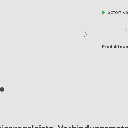
Sofort ve
Produkt
Produktnu