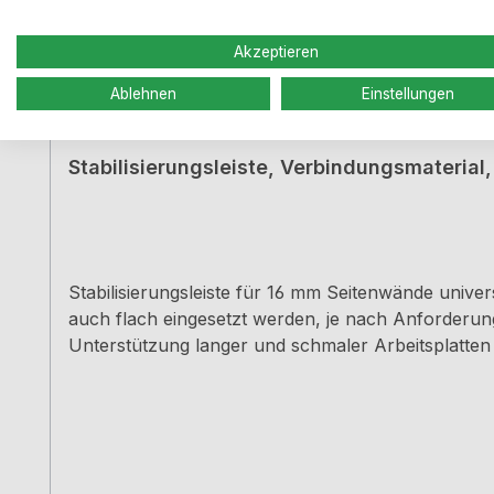
Akzeptieren
Ablehnen
Einstellungen
Stabilisierungsleiste, Verbindungsmaterial
Stabilisierungsleiste für 16 mm Seitenwände universal als Distanztraverse und in Kombination zur Unterstützung der Arbeitsplatte einsetzbar kann hochkant als
auch flach eingesetzt werden, je nach Anforderung durch die Bauart kann bei einer Frontmontage auch zusätzlich eine Holzblende montiert werde
Unterstützung langer und schmaler Arbeitsplatten