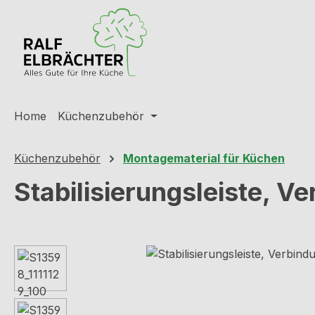
m Hauptinhalt springen
Zur Suche springen
Zur Hauptnavigation springen
Home
Küchenzubehör
Küchenzubehör
Montagematerial für Küchen
Stabilisierungsleiste, V
Bildergalerie überspringen