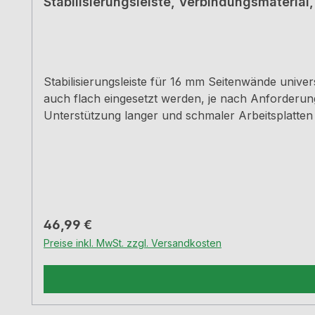
Stabilisierungsleiste, Verbindungsmaterial
Stabilisierungsleiste für 16 mm Seitenwände universal als Distanztraverse und in Kombination zur Unterstützung der Arbeitsplatte einsetzbar kann hochkant als
auch flach eingesetzt werden, je nach Anforderung durch die Bauart kann bei einer Frontmontage auch zusätzlich eine Holzblende montiert werde
Unterstützung langer und schmaler Arbeitsplatten
Regulärer Preis:
46,99 €
Preise inkl. MwSt. zzgl. Versandkosten