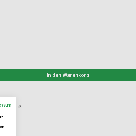
n
In den Warenkorb
essum
re
n
den