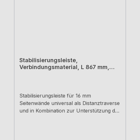
Stabilisierungsleiste,
Verbindungsmaterial, L 867 mm,
weiß
Stabilisierungsleiste für 16 mm
Seitenwände universal als Distanztraverse
und in Kombination zur Unterstützung der
Arbeitsplatte einsetzbar kann hochkant
als auch flach eingesetzt werden, je nach
Anforderung durch die Bauart kann bei