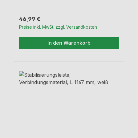
einer Frontmontage auch zusätzlich eine
Holzblende montiert werden zur
Unterstützung langer und schmaler
Regulärer Preis:
46,99 €
Arbeitsplatten
Preise inkl. MwSt. zzgl. Versandkosten
In den Warenkorb