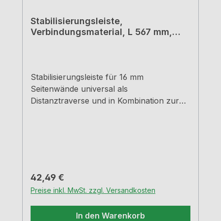
Stabilisierungsleiste,
Verbindungsmaterial, L 567 mm,
weiß
Stabilisierungsleiste für 16 mm
Seitenwände universal als
Distanztraverse und in Kombination zur
Unterstützung der Arbeitsplatte
einsetzbar kann hochkant als auch flach
eingesetzt werden, je nach
Anforderung durch die Bauart kann bei
einer Frontmontage auch zusätzlich eine
Holzblende montiert werden zur
Regulärer Preis:
42,49 €
Unterstützung langer und schmaler
Preise inkl. MwSt. zzgl. Versandkosten
Arbeitsplatten
In den Warenkorb