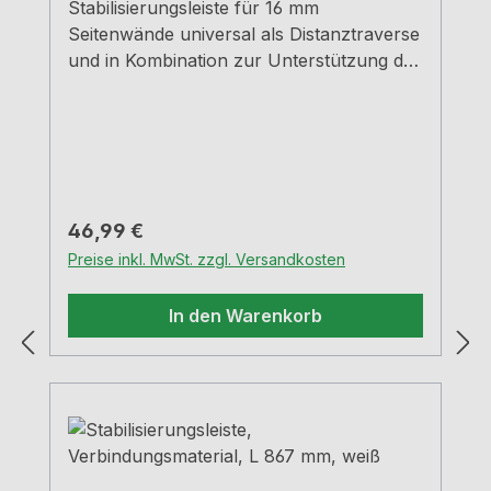
Stabilisierungsleiste für 16 mm
Seitenwände universal als Distanztraverse
und in Kombination zur Unterstützung der
Arbeitsplatte einsetzbar kann hochkant
als auch flach eingesetzt werden, je nach
Anforderung durch die Bauart kann bei
einer Frontmontage auch zusätzlich eine
Holzblende montiert werden zur
Unterstützung langer und schmaler
Regulärer Preis:
46,99 €
Arbeitsplatten
Preise inkl. MwSt. zzgl. Versandkosten
In den Warenkorb