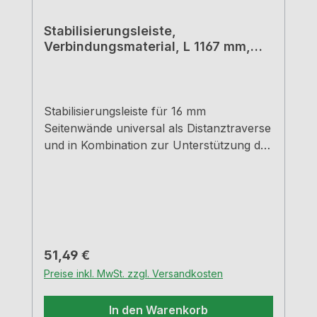
Stabilisierungsleiste,
Verbindungsmaterial, L 1167 mm,
weiß
Stabilisierungsleiste für 16 mm
Seitenwände universal als Distanztraverse
und in Kombination zur Unterstützung der
Arbeitsplatte einsetzbar kann hochkant
als auch flach eingesetzt werden, je nach
Anforderung durch die Bauart kann bei
einer Frontmontage auch zusätzlich eine
Holzblende montiert werden zur
Unterstützung langer und schmaler
Regulärer Preis:
51,49 €
Arbeitsplatten
Preise inkl. MwSt. zzgl. Versandkosten
In den Warenkorb