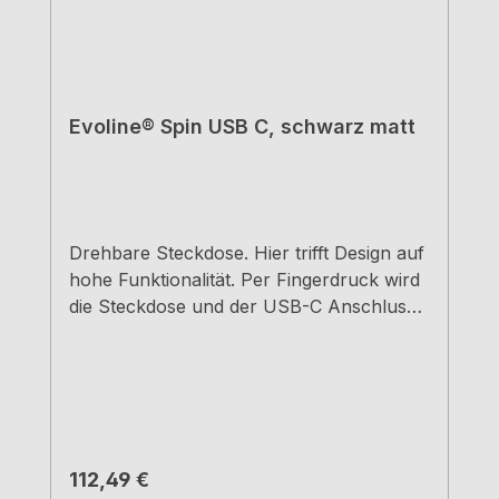
Evoline® Spin USB C, schwarz matt
Drehbare Steckdose. Hier trifft Design auf
hohe Funktionalität. Per Fingerdruck wird
die Steckdose und der USB-C Anschluss
nach oben gedreht. geringe Einbautiefe
von 4,9 cm. Einbau über Schubkästen
möglich1 Schuko-Steckdose 230 V / 16 A1
USB Charger Typ C, 20
WattAusschnittmaß ca. 12,0 x 9,2 m2,5 m
Netzanschlussleitung. Netzstecker liegt
Regulärer Preis:
112,49 €
lose beierhöhter