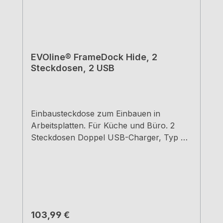
EVOline® FrameDock Hide, 2
Steckdosen, 2 USB
Einbausteckdose zum Einbauen in
Arbeitsplatten. Für Küche und Büro. 2
Steckdosen Doppel USB-Charger, Typ A
+ C Farbe: schwarz 2500 mm
Netzanschlusskabel, Stecker lose
beiliegend Klappdeckel aus
Aluminium Einbaumaße: 175 x 71 mm,
Einbautiefe: 51 mm
Regulärer Preis:
103,99 €