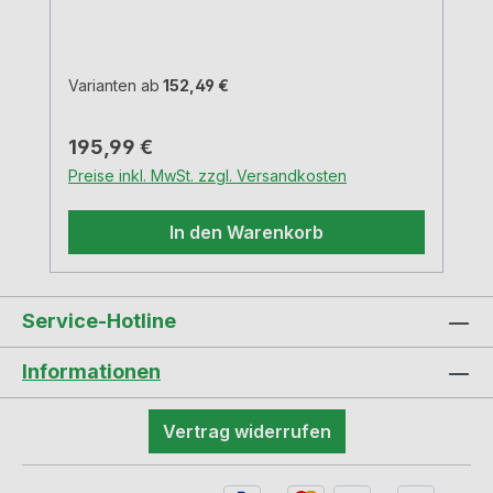
eloxiertem Alu, Abdeckung und äußerer
Rahmen schwarz matt. Schwarze
Bürstenleiste.3 Schukosteckdosen3000
mm NetzanschlussleitungEinbautiefe 68
Varianten ab
152,49 €
mmKabelauslass hinten linksFür
Arbeitsplatten bis 50 mm StärkeWeitere
Regulärer Preis:
195,99 €
individuelle Konfigurationen erhalten Sie
Preise inkl. MwSt. zzgl. Versandkosten
auf Anfrage.VIDEO
In den Warenkorb
Service-Hotline
Informationen
Vertrag widerrufen