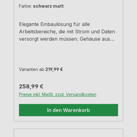
Farbe:
schwarz matt
Elegante Einbaulösung für alle
Arbeitsbereiche, die mit Strom und Daten
versorgt werden müssen. Gehäuse aus
schwarz eloxiertem Alu, Abdeckung und
äußerer Rahmen schwarz matt. Schwarze
Bürstenleiste. 3 Schukosteckdosen + 2
Modularadapter RJ453000 mm
Varianten ab
219,99 €
Netzanschlussleitung Einbautiefe 68 mm
Kabelauslass hinten links Für
Regulärer Preis:
258,99 €
Arbeitsplatten bis 50 mm StärkeWeitere
Preise inkl. MwSt. zzgl. Versandkosten
individuelle Konfigurationen erhalten Sie
auf Anfrage.VIDEO
In den Warenkorb