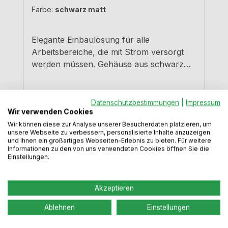
Farbe:
schwarz matt
Elegante Einbaulösung für alle
Arbeitsbereiche, die mit Strom versorgt
werden müssen. Gehäuse aus schwarz
eloxiertem Alu, Abdeckung und äußerer
Rahmen schwarz matt. Schwarze
Bürstenleiste.4 Schukosteckdosen 3000
Datenschutzbestimmungen
|
Impressum
Wir verwenden Cookies
mm Netzanschlussleitung Einbautiefe 68
Varianten ab
179,99 €
Wir können diese zur Analyse unserer Besucherdaten platzieren, um
mm Kabelauslass hinten links Für
unsere Webseite zu verbessern, personalisierte Inhalte anzuzeigen
Arbeitsplatten bis 50 mm StärkeWeitere
und Ihnen ein großartiges Webseiten-Erlebnis zu bieten. Für weitere
Regulärer Preis:
215,49 €
Informationen zu den von uns verwendeten Cookies öffnen Sie die
individuelle Konfigurationen erhalten Sie
Preise inkl. MwSt. zzgl. Versandkosten
Einstellungen.
auf Anfrage.VIDEO
In den Warenkorb
Akzeptieren
Ablehnen
Einstellungen