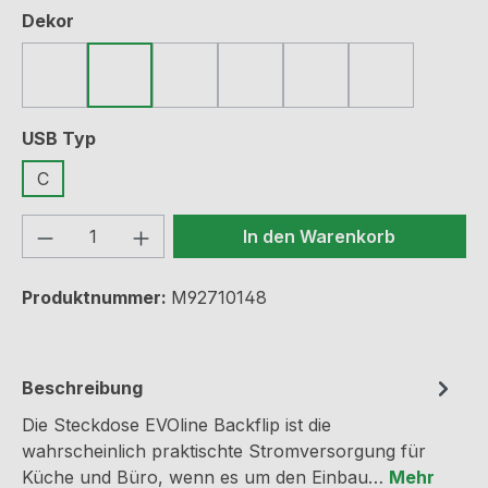
auswählen
Dekor
Edelstahl gebürstet
Glas schwarz
matt schwarz lackiert
matt weiß lackiert
Glas weiß
Messing
auswählen
USB Typ
C
Produkt Anzahl: Gib den gewünschten We
In den Warenkorb
Produktnummer:
M92710148
Beschreibung
Die Steckdose EVOline Backflip ist die
wahrscheinlich praktischte Stromversorgung für
Küche und Büro, wenn es um den Einbau…
Mehr