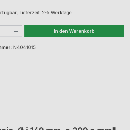
rfügbar, Lieferzeit: 2-5 Werktage
 Anzahl: Gib den gewünschten Wert ein 
In den Warenkorb
mmer:
N4041015