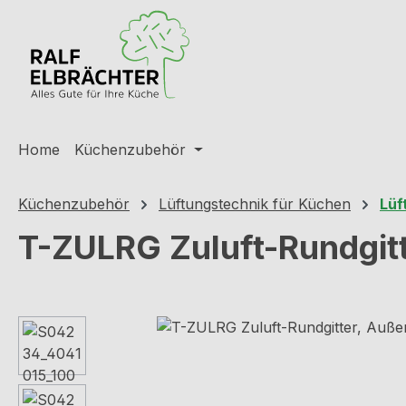
m Hauptinhalt springen
Zur Suche springen
Zur Hauptnavigation springen
Home
Küchenzubehör
Küchenzubehör
Lüftungstechnik für Küchen
Lüf
T-ZULRG Zuluft-Rundgitt
Bildergalerie überspringen