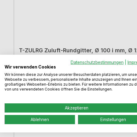
T-ZULRG Zuluft-Rundgitter, Ø 10
Datenschutzbestimmungen
|
Impr
Wir verwenden Cookies
Wir können diese zur Analyse unserer Besucherdaten platzieren, um unse
Webseite zu verbessern, personalisierte Inhalte anzuzeigen und Ihnen ei
großartiges Webseiten-Erlebnis zu bieten. Für weitere Informationen zu 
für außen und innen weiß Stutzentiefe 25 mm für
von uns verwendeten Cookies öffnen Sie die Einstellungen.
Akzeptieren
Ablehnen
Einstellungen