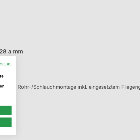
0 i mm, Ø 128 a mm
essum
re
n
den
 sichere Rohr-/Schlauchmontage inkl. eingesetztem Flieg