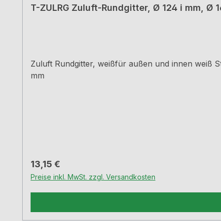
T-ZULRG Zuluft-Rundgitter, Ø 124 i mm, Ø 
Zuluft Rundgitter, weißfür außen und innen weiß 
mm
Regulärer Preis:
13,15 €
Preise inkl. MwSt. zzgl. Versandkosten