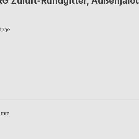
 Zuluft-Rundgitter, Außenjalou
tage