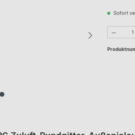
Sofort ve
Produkt
Produktnu