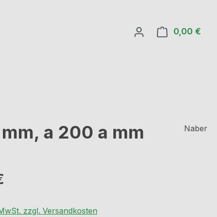
0,00 €
Ware
49 mm, a 200 a mm
Naber
eis:
€
. MwSt. zzgl. Versandkosten