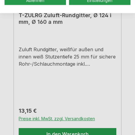
Ablehnen
Einstellungen
T-ZULRG Zuluft-Rundgitter, Ø 124 i
mm, Ø 160 a mm
Zuluft Rundgitter, weißfür außen und
innen weiß Stutzentiefe 25 mm für sichere
Rohr-/Schlauchmontage inkl.
eingesetztem FliegengitterD1=124 mm,
D2=160 mm
Regulärer Preis:
13,15 €
Preise inkl. MwSt. zzgl. Versandkosten
In den Warenkorb