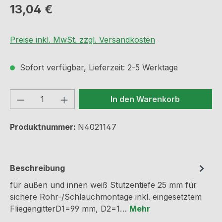
Regulärer Preis:
13,04 €
Preise inkl. MwSt. zzgl. Versandkosten
Sofort verfügbar, Lieferzeit: 2-5 Werktage
Produkt Anzahl: Gib den gewünschten We
In den Warenkorb
Produktnummer:
N4021147
Beschreibung
für außen und innen weiß Stutzentiefe 25 mm für
sichere Rohr-/Schlauchmontage inkl. eingesetztem
FliegengitterD1=99 mm, D2=1…
Mehr