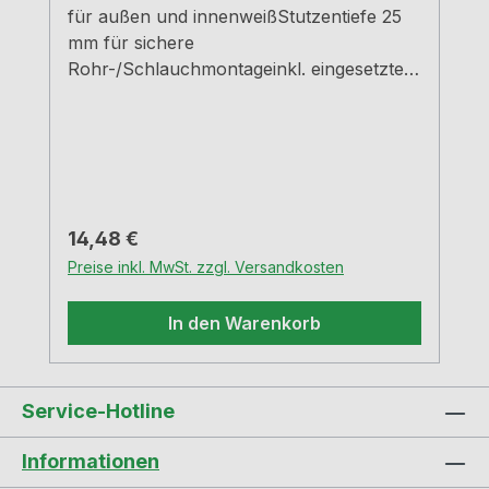
für außen und innenweißStutzentiefe 25
mm für sichere
Rohr-/Schlauchmontageinkl. eingesetztem
FliegengitterD1=149 mm, D2=200 mm
Regulärer Preis:
14,48 €
Preise inkl. MwSt. zzgl. Versandkosten
In den Warenkorb
Service-Hotline
Informationen