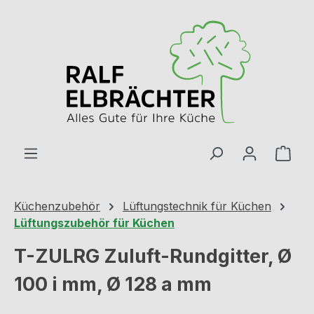
Zum Hauptinhalt springen
Ware
Küchenzubehör
Lüftungstechnik für Küchen
Lüftungszubehör für Küchen
T-ZULRG Zuluft-Rundgitter, Ø
100 i mm, Ø 128 a mm