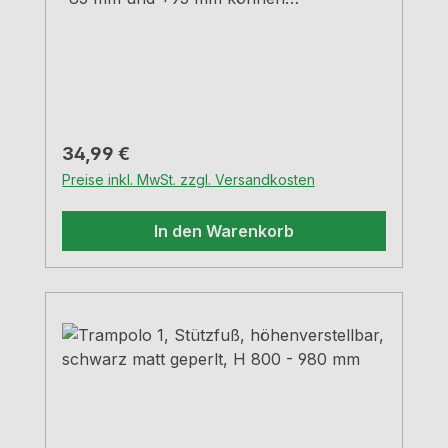
verschiedene Höhen erreicht
werden.schwarz matt geperltRohr-Ø 50
mm Hülse-Ø 60 mm Tragkraft ca. 150 kg
Regulärer Preis:
34,99 €
Preise inkl. MwSt. zzgl. Versandkosten
In den Warenkorb