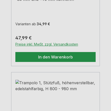
verschiedene Höhen erreicht
werden.edelstahlfarbigRohr-Ø 50
mm Hülse-Ø 60 mm Tragkraft ca. 150 kg
Varianten ab
34,99 €
Regulärer Preis:
47,99 €
Preise inkl. MwSt. zzgl. Versandkosten
In den Warenkorb