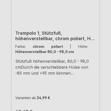
Trampolo 1, Stützfuß,
höhenverstellbar, chrom poliert, H
800 - 980 mm
Farbe:
chrom poliert
|
Höhe:
Höhenverstellbar 80,0 - 98,0 cm
Stützfuß höhenverstellbar, 80,0 - 98,0
cmDurch die verschiebbare Hülse von
-85 mm und +95 mm können
verschiedene Höhen erreicht
werden.chrom poliertRohr-Ø 50
mm Hülse-Ø 60 mm Tragkraft ca. 150 kg
Varianten ab
34,99 €