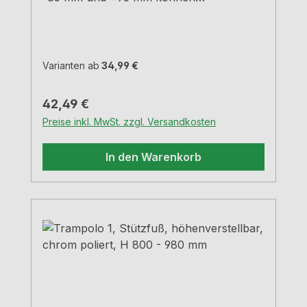
verschiedene Höhen erreicht
werden.Chrom poliertRohr-Ø 50
mm Hülse-Ø 60 mm Tragkraft ca. 150 kg
Varianten ab
34,99 €
Regulärer Preis:
42,49 €
Preise inkl. MwSt. zzgl. Versandkosten
In den Warenkorb