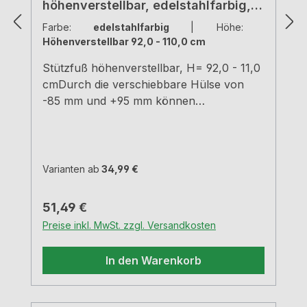
höhenverstellbar, edelstahlfarbig, H
920 - 1100 mm
Farbe:
edelstahlfarbig
|
Höhe:
Höhenverstellbar 92,0 - 110,0 cm
Stützfuß höhenverstellbar, H= 92,0 - 11,0
cmDurch die verschiebbare Hülse von
-85 mm und +95 mm können
verschiedene Höhen erreicht
werden.edelstahlfarbigRohr-Ø 50
mm Hülse-Ø 60 mm Tragkraft ca. 150 kg
Varianten ab
34,99 €
Regulärer Preis:
51,49 €
Preise inkl. MwSt. zzgl. Versandkosten
In den Warenkorb