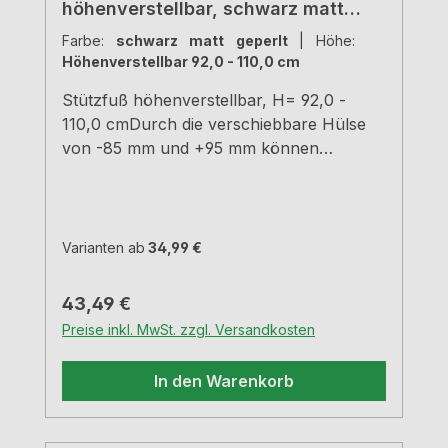
höhenverstellbar, schwarz matt
geperlt, H 920 - 1100 mm
Farbe:
schwarz matt geperlt
|
Höhe:
Höhenverstellbar 92,0 - 110,0 cm
Stützfuß höhenverstellbar, H= 92,0 -
110,0 cmDurch die verschiebbare Hülse
von -85 mm und +95 mm können
verschiedene Höhen erreicht
werden.schwarz matt geperltRohr-Ø 50
mm Hülse-Ø 60 mm Tragkraft ca. 150 kg
Varianten ab
34,99 €
Regulärer Preis:
43,49 €
Preise inkl. MwSt. zzgl. Versandkosten
In den Warenkorb