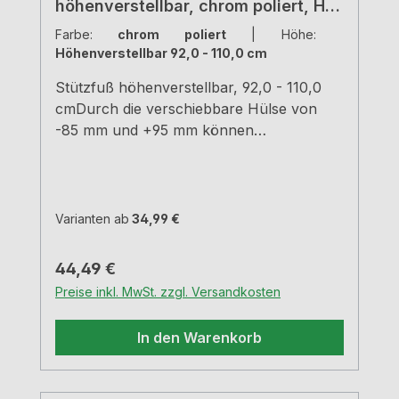
höhenverstellbar, chrom poliert, H
920 - 1100 mm
Farbe:
chrom poliert
|
Höhe:
Höhenverstellbar 92,0 - 110,0 cm
Stützfuß höhenverstellbar, 92,0 - 110,0
cmDurch die verschiebbare Hülse von
-85 mm und +95 mm können
verschiedene Höhen erreicht
werden.Chrom poliertRohr-Ø 50
mm Hülse-Ø 60 mm Tragkraft ca. 150 kg
Varianten ab
34,99 €
Regulärer Preis:
44,49 €
Preise inkl. MwSt. zzgl. Versandkosten
In den Warenkorb