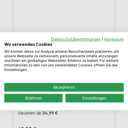
Trampolo 1, Stützfuß,
Datenschutzbestimmungen
|
Impressum
höhenverstellbar, edelstahlfarbig, H
Wir verwenden Cookies
800 - 980 mm
Wir können diese zur Analyse unserer Besucherdaten platzieren, um
Farbe:
edelstahlfarbig
|
Höhe:
unsere Webseite zu verbessern, personalisierte Inhalte anzuzeigen
Höhenverstellbar 80,0 - 98,0 cm
und Ihnen ein großartiges Webseiten-Erlebnis zu bieten. Für weitere
Informationen zu den von uns verwendeten Cookies öffnen Sie die
Einstellungen.
Stützfuß höhenverstellbar, 80,0 - 98,0
cmDurch die verschiebbare Hülse von
-85 mm und +95 mm können
Akzeptieren
verschiedene Höhen erreicht
werden.edelstahlfarbigRohr-Ø 50
Ablehnen
Einstellungen
mm Hülse-Ø 60 mm Tragkraft ca. 150 kg
Varianten ab
34,99 €