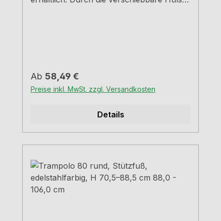
kann die Höhe um 18,0 cm erhöht
werden Rohr-Ø 5,0 cm Hülse-Ø 6,0
cm Tragkraft ca. 150 kg Chrom poliert
edelstahlfarbig H=89,0 - 107,0 cm 70,5 -
88,5 cm
Regulärer Preis:
Ab
58,49 €
Preise inkl. MwSt. zzgl. Versandkosten
Details