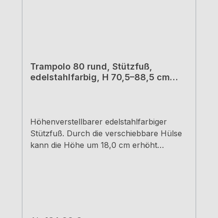
Trampolo 80 rund, Stützfuß,
edelstahlfarbig, H 70,5–88,5 cm
88,0 - 106,0 cm
Höhenverstellbarer edelstahlfarbiger
Stützfuß. Durch die verschiebbare Hülse
kann die Höhe um 18,0 cm erhöht
werden. Rohr-Ø 8,0 cm Hülse-Ø 9,0 cm
edelstahlfarbig Tragkraft ca. 150 kg