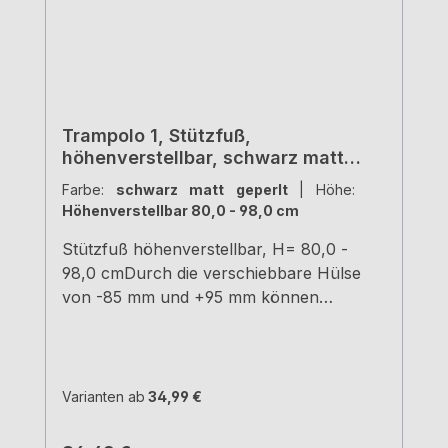
Trampolo 1, Stützfuß,
höhenverstellbar, schwarz matt
geperlt, H 800 - 980 mm
Farbe:
schwarz matt geperlt
|
Höhe:
Höhenverstellbar 80,0 - 98,0 cm
Stützfuß höhenverstellbar, H= 80,0 -
98,0 cmDurch die verschiebbare Hülse
von -85 mm und +95 mm können
verschiedene Höhen erreicht
werden.schwarz matt geperltRohr-Ø 50
mm Hülse-Ø 60 mm Tragkraft ca. 150 kg
Varianten ab
34,99 €