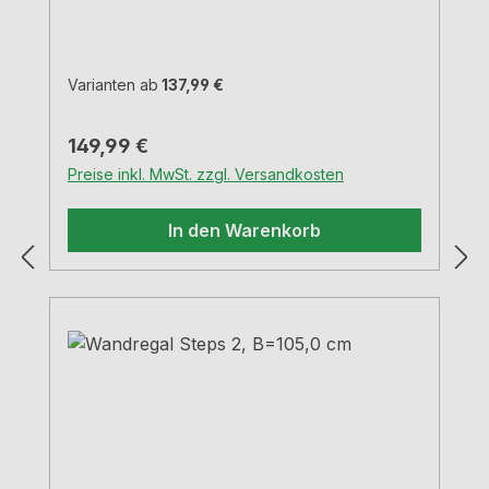
cm schwarz matt,
pulverbeschichtetMaterial Stahleinfache
und schnelle Montageunsichtbare
BefestigungTragkraft 9,0 kg
Varianten ab
137,99 €
Regulärer Preis:
149,99 €
Preise inkl. MwSt. zzgl. Versandkosten
In den Warenkorb