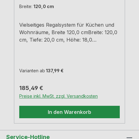
Breite:
120,0 cm
Vielseitiges Regalsystem für Küchen und
Wohnräume, Breite 120,0 cmBreite: 120,0
cm, Tiefe: 20,0 cm, Höhe: 18,0
cmschwarz matt
pulverbeschichtet Material Stahleinfache
und schnelle Montageunsichtbare
BefestigungTragkraft 7,5 - 12 kg je nach
Varianten ab
137,99 €
Breite
Regulärer Preis:
185,49 €
Preise inkl. MwSt. zzgl. Versandkosten
In den Warenkorb
Service-Hotline