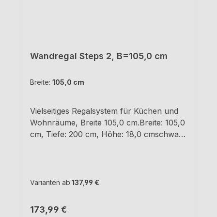
Wandregal Steps 2, B=105,0 cm
Breite:
105,0 cm
Vielseitiges Regalsystem für Küchen und
Wohnräume, Breite 105,0 cm.Breite: 105,0
cm, Tiefe: 200 cm, Höhe: 18,0 cmschwarz
matt, pulverbeschichtet Material
Stahleinfache und schnelle
Montageunsichtbare BefestigungTragkraft
10,5 kg
Varianten ab
137,99 €
Regulärer Preis:
173,99 €