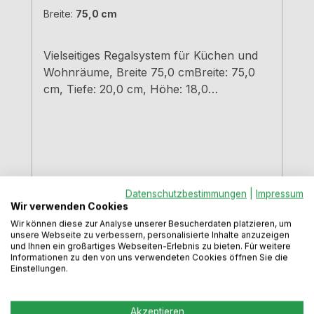
Breite:
75,0 cm
Vielseitiges Regalsystem für Küchen und
Wohnräume, Breite 75,0 cmBreite: 75,0
cm, Tiefe: 20,0 cm, Höhe: 18,0
cmschwarz matt
pulverbeschichtet Material Stahleinfache
und schnelle Montageunsichtbare
BefestigungTragkraft 7,5 kg
Datenschutzbestimmungen
|
Impressum
Regulärer Preis:
137,99 €
Wir verwenden Cookies
Preise inkl. MwSt. zzgl. Versandkosten
Wir können diese zur Analyse unserer Besucherdaten platzieren, um
unsere Webseite zu verbessern, personalisierte Inhalte anzuzeigen
und Ihnen ein großartiges Webseiten-Erlebnis zu bieten. Für weitere
In den Warenkorb
Informationen zu den von uns verwendeten Cookies öffnen Sie die
Einstellungen.
Akzeptieren