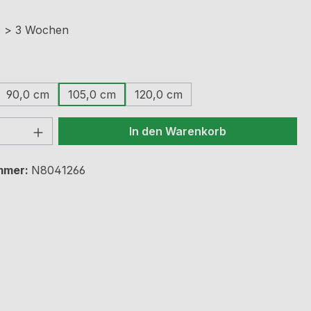
t: > 3 Wochen
ählen
90,0 cm
105,0 cm
120,0 cm
 Anzahl: Gib den gewünschten Wert ein 
In den Warenkorb
mmer:
N8041266