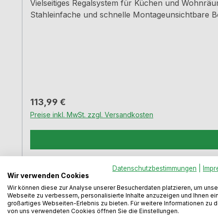
Vielseitiges Regalsystem für Küchen und Wohnräum
Stahleinfache und schnelle Montageunsichtbare Be
Regulärer Preis:
113,99 €
Preise inkl. MwSt. zzgl. Versandkosten
Datenschutzbestimmungen
|
Impr
Wir verwenden Cookies
Wir können diese zur Analyse unserer Besucherdaten platzieren, um unse
Webseite zu verbessern, personalisierte Inhalte anzuzeigen und Ihnen ei
großartiges Webseiten-Erlebnis zu bieten. Für weitere Informationen zu 
von uns verwendeten Cookies öffnen Sie die Einstellungen.