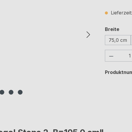
Lieferzei
ausw
Breite
75,0 cm
Produkt
Produktnu