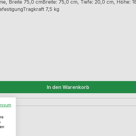
e, Breite 75,0 cmBreite: 75,0 cm, Tiefe: 20,0 cm, Höhe: 1
festigungTragkraft 7,5 kg
In den Warenkorb
essum
re
n
den