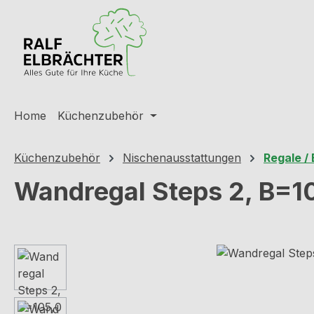
m Hauptinhalt springen
Zur Suche springen
Zur Hauptnavigation springen
Home
Küchenzubehör
Küchenzubehör
Nischenausstattungen
Regale /
Wandregal Steps 2, B=1
Bildergalerie überspringen