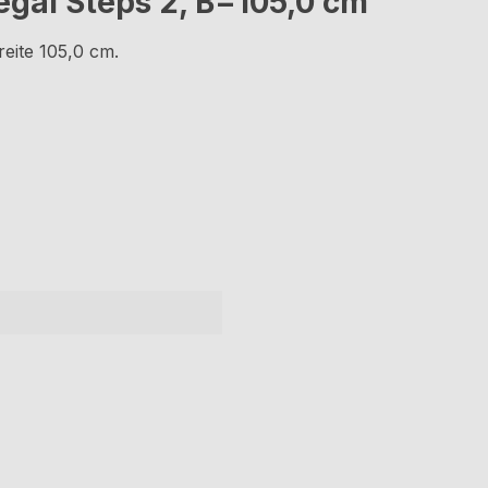
gal Steps 2, B=105,0 cm"
eite 105,0 cm.