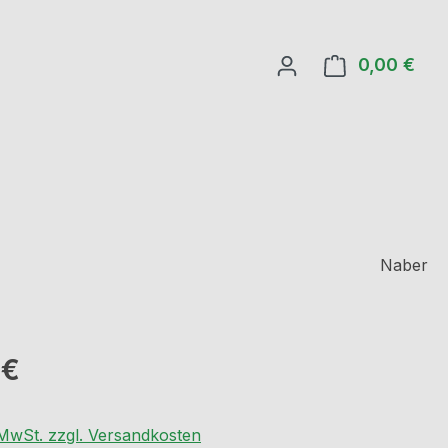
0,00 €
Ware
Naber
eis:
 €
. MwSt. zzgl. Versandkosten