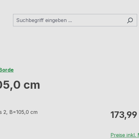
 Borde
05,0 cm
Regulärer Pr
173,99
Preise inkl