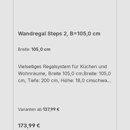
Wandregal Steps 2, B=105,0 cm
Breite:
105,0 cm
Vielseitiges Regalsystem für Küchen und
Wohnräume, Breite 105,0 cm.Breite: 105,0
cm, Tiefe: 200 cm, Höhe: 18,0 cmschwarz
matt, pulverbeschichtet Material
Stahleinfache und schnelle
Montageunsichtbare BefestigungTragkraft
10,5 kg
Varianten ab
137,99 €
Regulärer Preis:
173,99 €