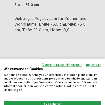
Breite:
75,0 cm
Vielseitiges Regalsystem für Küchen und
Wohnräume, Breite 75,0 cmBreite: 75,0
cm, Tiefe: 20,0 cm, Höhe: 18,0
cmschwarz matt
pulverbeschichtet Material Stahleinfache
und schnelle Montageunsichtbare
BefestigungTragkraft 7,5 kg
Datenschutzbestimmungen
|
Impressum
Regulärer Preis:
137,99 €
Wir verwenden Cookies
Preise inkl. MwSt. zzgl. Versandkosten
Wir können diese zur Analyse unserer Besucherdaten platzieren, um
unsere Webseite zu verbessern, personalisierte Inhalte anzuzeigen
und Ihnen ein großartiges Webseiten-Erlebnis zu bieten. Für weitere
In den Warenkorb
Informationen zu den von uns verwendeten Cookies öffnen Sie die
Einstellungen.
Akzeptieren