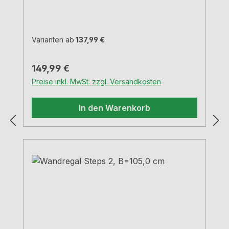
cm schwarz matt,
pulverbeschichtetMaterial Stahleinfache
und schnelle Montageunsichtbare
BefestigungTragkraft 9,0 kg
Varianten ab
137,99 €
Regulärer Preis:
149,99 €
Preise inkl. MwSt. zzgl. Versandkosten
In den Warenkorb