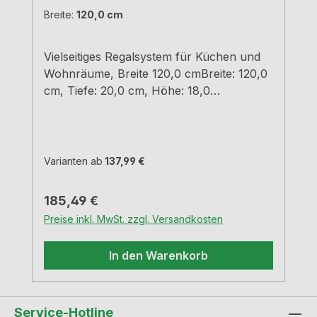
Breite:
120,0 cm
Vielseitiges Regalsystem für Küchen und
Wohnräume, Breite 120,0 cmBreite: 120,0
cm, Tiefe: 20,0 cm, Höhe: 18,0
cmschwarz matt
pulverbeschichtet Material Stahleinfache
und schnelle Montageunsichtbare
BefestigungTragkraft 7,5 - 12 kg je nach
Varianten ab
137,99 €
Breite
Regulärer Preis:
185,49 €
Preise inkl. MwSt. zzgl. Versandkosten
In den Warenkorb
Service-Hotline