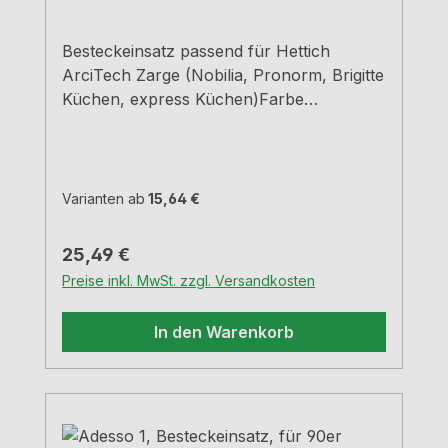
Besteckeinsatz passend für Hettich
ArciTech Zarge (Nobilia, Pronorm, Brigitte
Küchen, express Küchen)Farbe
grauBreiten und Tiefen siehe
MaßzeichnungenH 5,05 cm
Varianten ab
15,64 €
Regulärer Preis:
25,49 €
Preise inkl. MwSt. zzgl. Versandkosten
In den Warenkorb