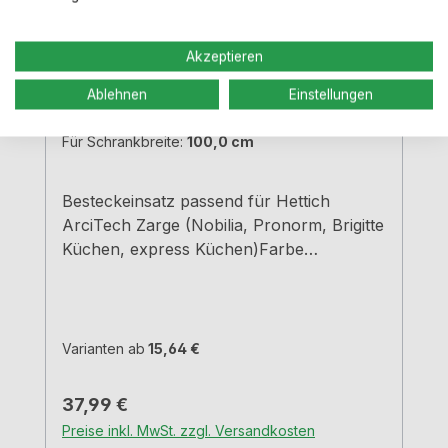
Akzeptieren
Adesso 1, Besteckeinsatz, für 100er
Ablehnen
Einstellungen
Schrank
Für Schrankbreite:
100,0 cm
Besteckeinsatz passend für Hettich
ArciTech Zarge (Nobilia, Pronorm, Brigitte
Küchen, express Küchen)Farbe
grauBreiten und Tiefen siehe
MaßzeichnungenH 5,05 cm
Varianten ab
15,64 €
Regulärer Preis:
37,99 €
Preise inkl. MwSt. zzgl. Versandkosten