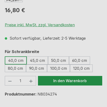
Regulärer Preis:
16,80 €
Preise inkl. MwSt. zzgl. Versandkosten
Sofort verfügbar, Lieferzeit: 2-5 Werktage
auswählen
Für Schrankbreite
40,0 cm
45,0 cm
50,0 cm
60,0 cm
80,0 cm
90,0 cm
100,0 cm
120,0 cm
Produkt Anzahl: Gib den gewünschten We
In den Warenkorb
Produktnummer:
N8034274