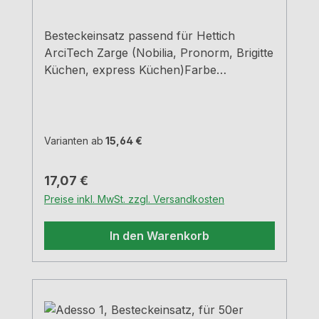
Besteckeinsatz passend für Hettich
ArciTech Zarge (Nobilia, Pronorm, Brigitte
Küchen, express Küchen)Farbe
grauBreiten und Tiefen siehe
MaßzeichnungenH 5,05 cm
Varianten ab
15,64 €
Regulärer Preis:
17,07 €
Preise inkl. MwSt. zzgl. Versandkosten
In den Warenkorb