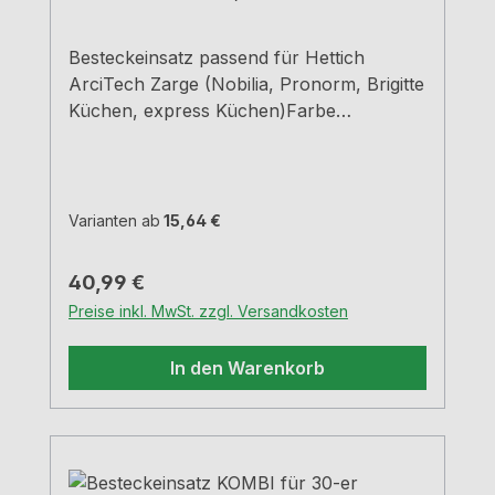
Besteckeinsatz passend für Hettich
ArciTech Zarge (Nobilia, Pronorm, Brigitte
Küchen, express Küchen)Farbe
grauBreiten und Tiefen siehe
MaßzeichnungenH 5,05 cm
Varianten ab
15,64 €
Regulärer Preis:
40,99 €
Preise inkl. MwSt. zzgl. Versandkosten
In den Warenkorb