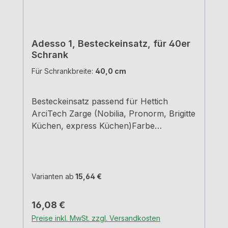
Adesso 1, Besteckeinsatz, für 40er
Schrank
Für Schrankbreite:
40,0 cm
Besteckeinsatz passend für Hettich
ArciTech Zarge (Nobilia, Pronorm, Brigitte
Küchen, express Küchen)Farbe
grauBreiten und Tiefen siehe
MaßzeichnungenH 5,05 cm
Varianten ab
15,64 €
Regulärer Preis:
16,08 €
Preise inkl. MwSt. zzgl. Versandkosten