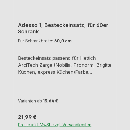
Adesso 1, Besteckeinsatz, für 60er
Schrank
Für Schrankbreite:
60,0 cm
Besteckeinsatz passend für Hettich
ArciTech Zarge (Nobilia, Pronorm, Brigitte
Küchen, express Küchen)Farbe
grauBreiten und Tiefen siehe
MaßzeichnungenH 5,05 cm
Varianten ab
15,64 €
Regulärer Preis:
21,99 €
Preise inkl. MwSt. zzgl. Versandkosten