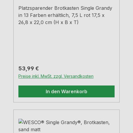
Platzsparender Brotkasten Single Grandy
in 13 Farben erhältlich, 7,5 L rot 17,5 x
26,8 x 22,0 cm (H x B x T)
Regulärer Preis:
53,99 €
Preise inkl. MwSt. zzgl. Versandkosten
In den Warenkorb