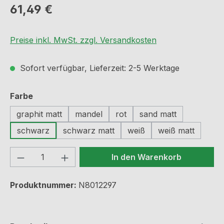
Regulärer Preis:
61,49 €
Preise inkl. MwSt. zzgl. Versandkosten
Sofort verfügbar, Lieferzeit: 2-5 Werktage
auswählen
Farbe
graphit matt
mandel
rot
sand matt
schwarz
schwarz matt
weiß
weiß matt
Produkt Anzahl: Gib den gewünschten We
In den Warenkorb
Produktnummer:
N8012297