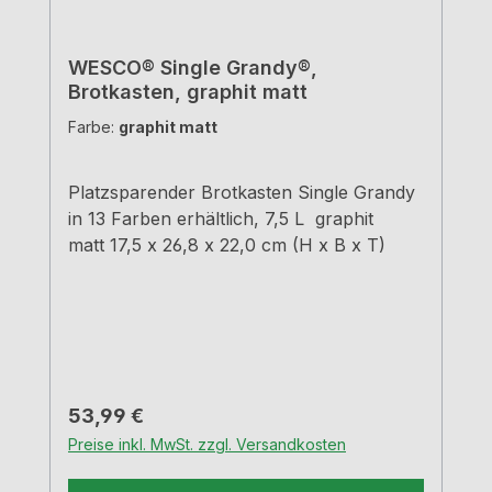
WESCO® Single Grandy®,
Brotkasten, graphit matt
Farbe:
graphit matt
Platzsparender Brotkasten Single Grandy
in 13 Farben erhältlich, 7,5 L graphit
matt 17,5 x 26,8 x 22,0 cm (H x B x T)
Regulärer Preis:
53,99 €
Preise inkl. MwSt. zzgl. Versandkosten