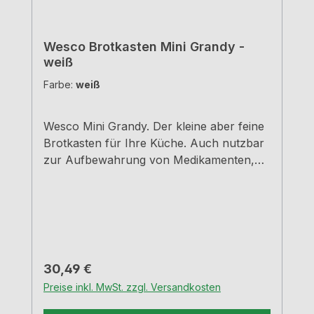
Wesco Brotkasten Mini Grandy -
weiß
Farbe:
weiß
Wesco Mini Grandy. Der kleine aber feine
Brotkasten für Ihre Küche. Auch nutzbar
zur Aufbewahrung von Medikamenten,
Schreibutensilien, Schmuck, und
Kosmetika - Einfach universell
einsetzbar.WeißPulverbeschichtetes
StahlblechMit Lüftungslöchern auf der
Rückseite für optimal Luftzirkulation - so
bleiben Brot und Kuchen lange
Regulärer Preis:
30,49 €
frischB=18,0 cm, T=17,0 cm, H=12,0
Preise inkl. MwSt. zzgl. Versandkosten
cmRobuste Scharniere aus
MetallHandgriff aus stabilem Metall