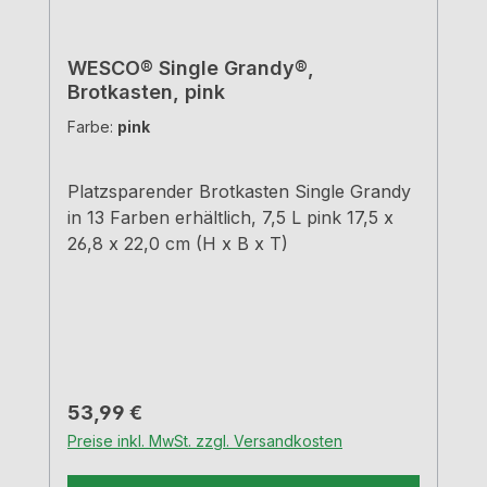
WESCO® Single Grandy®,
Brotkasten, pink
Farbe:
pink
Platzsparender Brotkasten Single Grandy
in 13 Farben erhältlich, 7,5 L pink 17,5 x
26,8 x 22,0 cm (H x B x T)
Regulärer Preis:
53,99 €
Preise inkl. MwSt. zzgl. Versandkosten