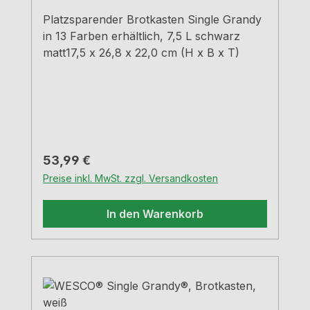
Platzsparender Brotkasten Single Grandy
in 13 Farben erhältlich, 7,5 L schwarz
matt17,5 x 26,8 x 22,0 cm (H x B x T)
Regulärer Preis:
53,99 €
Preise inkl. MwSt. zzgl. Versandkosten
In den Warenkorb