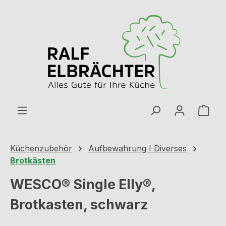
Zum Hauptinhalt springen
Ware
Küchenzubehör
Aufbewahrung I Diverses
Brotkästen
WESCO® Single Elly®,
Brotkasten, schwarz