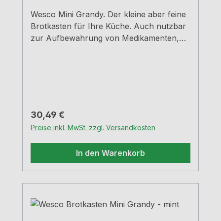
Wesco Mini Grandy. Der kleine aber feine
Brotkasten für Ihre Küche. Auch nutzbar
zur Aufbewahrung von Medikamenten,
Schreibutensilien, Schmuck, und
Kosmetika - Einfach universell
einsetzbar. Mandel Pulverbeschichtetes
StahlblechMit Lüftungslöchern auf der
Rückseite für optimal Luftzirkulation - so
bleiben Brot und Kuchen lange
Regulärer Preis:
30,49 €
frischB=18,0 cm, T=17,0 cm, H=12,0
Preise inkl. MwSt. zzgl. Versandkosten
cm Robuste Scharniere aus
MetallHandgriff aus stabilem Metall
In den Warenkorb