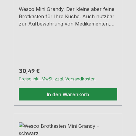
Wesco Mini Grandy. Der kleine aber feine
Brotkasten für Ihre Küche. Auch nutzbar
zur Aufbewahrung von Medikamenten,
Schreibutensilien, Schmuck, und
Kosmetika - Einfach universell
einsetzbar.rot Pulverbeschichtetes
StahlblechMit Lüftungslöchern auf der
Rückseite für optimal Luftzirkulation - so
bleiben Brot und Kuchen lange
Regulärer Preis:
30,49 €
frischB=18,0 cm, T=17,0 cm, H=12,0
Preise inkl. MwSt. zzgl. Versandkosten
cmRobuste Scharniere aus
MetallHandgriff aus stabilem Metall
In den Warenkorb