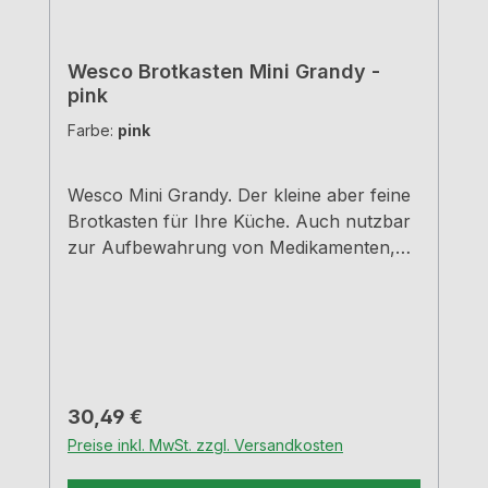
Wesco Brotkasten Mini Grandy -
pink
Farbe:
pink
Wesco Mini Grandy. Der kleine aber feine
Brotkasten für Ihre Küche. Auch nutzbar
zur Aufbewahrung von Medikamenten,
Schreibutensilien, Schmuck, und
Kosmetika - Einfach universell
einsetzbar.Pink Pulverbeschichtetes
StahlblechMit Lüftungslöchern auf der
Rückseite für optimal Luftzirkulation - so
bleiben Brot und Kuchen lange
Regulärer Preis:
30,49 €
frischB=18,0 cm, T=17,0 cm, H=12,0
Preise inkl. MwSt. zzgl. Versandkosten
cmRobuste Scharniere aus
MetallHandgriff aus stabilem Metall