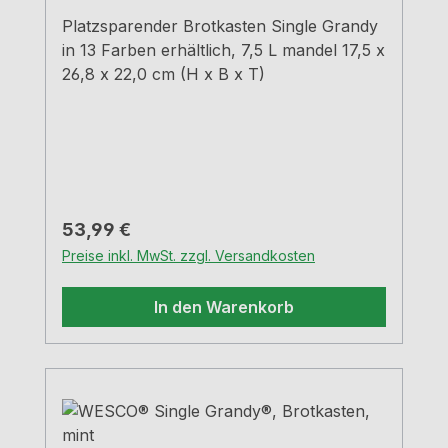
Platzsparender Brotkasten Single Grandy
in 13 Farben erhältlich, 7,5 L mandel 17,5 x
26,8 x 22,0 cm (H x B x T)
Regulärer Preis:
53,99 €
Preise inkl. MwSt. zzgl. Versandkosten
In den Warenkorb