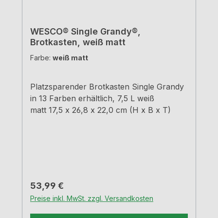
WESCO® Single Grandy®,
Brotkasten, weiß matt
Farbe:
weiß matt
Platzsparender Brotkasten Single Grandy
in 13 Farben erhältlich, 7,5 L weiß
matt 17,5 x 26,8 x 22,0 cm (H x B x T)
Regulärer Preis:
53,99 €
Preise inkl. MwSt. zzgl. Versandkosten