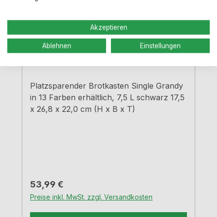
Akzeptieren
WESCO® Single Grandy®,
Brotkasten, schwarz
Ablehnen
Einstellungen
Farbe:
schwarz
Platzsparender Brotkasten Single Grandy
in 13 Farben erhältlich, 7,5 L schwarz 17,5
x 26,8 x 22,0 cm (H x B x T)
Regulärer Preis:
53,99 €
Preise inkl. MwSt. zzgl. Versandkosten