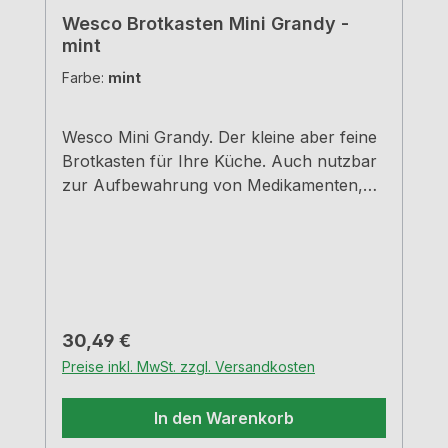
Wesco Brotkasten Mini Grandy -
mint
Farbe:
mint
Wesco Mini Grandy. Der kleine aber feine
Brotkasten für Ihre Küche. Auch nutzbar
zur Aufbewahrung von Medikamenten,
Schreibutensilien, Schmuck, und
Kosmetika - Einfach universell
einsetzbar.MintPulverbeschichtetes
StahlblechMit Lüftungslöchern auf der
Rückseite für optimal Luftzirkulation - so
bleiben Brot und Kuchen lange
Regulärer Preis:
30,49 €
frischB=18,0 cm, T=17,0 cm, H=12,0
Preise inkl. MwSt. zzgl. Versandkosten
cmRobuste Scharniere aus
MetallHandgriff aus stabilem Metall
In den Warenkorb