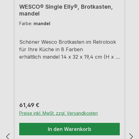
WESCO® Single Elly®, Brotkasten,
mandel
Farbe:
mandel
Schöner Wesco Brotkasten im Retrolook
für Ihre Küche in 8 Farben
erhältlich mandel 14 x 32 x 19,4 cm (H x B
x T)
Regulärer Preis:
61,49 €
Preise inkl. MwSt. zzgl. Versandkosten
In den Warenkorb