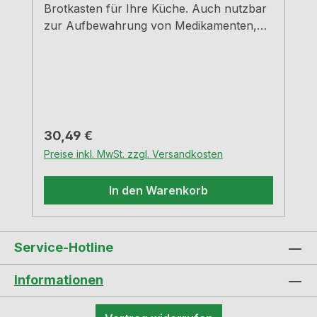
Brotkasten für Ihre Küche. Auch nutzbar
zur Aufbewahrung von Medikamenten,
Schreibutensilien, Schmuck, und
Kosmetika - Einfach universell
einsetzbar. Mandel Pulverbeschichtetes
StahlblechMit Lüftungslöchern auf der
Rückseite für optimal Luftzirkulation - so
bleiben Brot und Kuchen lange
Regulärer Preis:
30,49 €
frischB=18,0 cm, T=17,0 cm, H=12,0
Preise inkl. MwSt. zzgl. Versandkosten
cm Robuste Scharniere aus
MetallHandgriff aus stabilem Metall
In den Warenkorb
Service-Hotline
Informationen