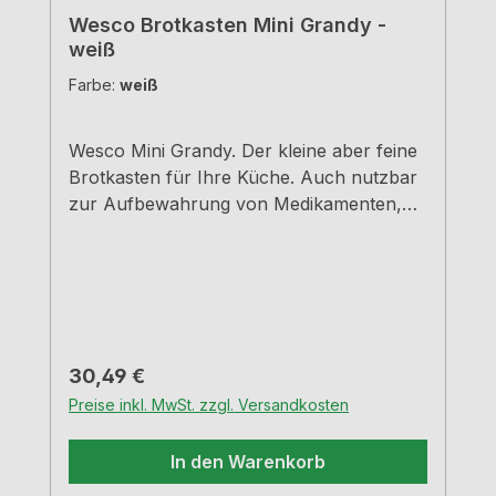
Wesco Brotkasten Mini Grandy -
weiß
Farbe:
weiß
Wesco Mini Grandy. Der kleine aber feine
Brotkasten für Ihre Küche. Auch nutzbar
zur Aufbewahrung von Medikamenten,
Schreibutensilien, Schmuck, und
Kosmetika - Einfach universell
einsetzbar.WeißPulverbeschichtetes
StahlblechMit Lüftungslöchern auf der
Rückseite für optimal Luftzirkulation - so
bleiben Brot und Kuchen lange
Regulärer Preis:
30,49 €
frischB=18,0 cm, T=17,0 cm, H=12,0
Preise inkl. MwSt. zzgl. Versandkosten
cmRobuste Scharniere aus
MetallHandgriff aus stabilem Metall
In den Warenkorb