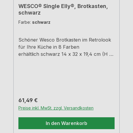
WESCO® Single Elly®, Brotkasten,
schwarz
Farbe:
schwarz
Schöner Wesco Brotkasten im Retrolook
für Ihre Küche in 8 Farben
erhältlich schwarz 14 x 32 x 19,4 cm (H x
B x T)
Regulärer Preis:
61,49 €
Preise inkl. MwSt. zzgl. Versandkosten
In den Warenkorb