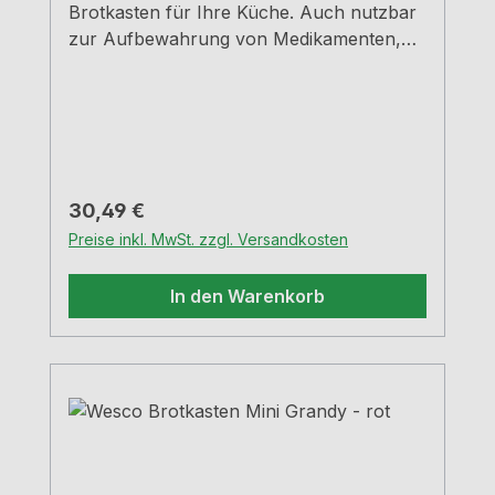
Brotkasten für Ihre Küche. Auch nutzbar
zur Aufbewahrung von Medikamenten,
Schreibutensilien, Schmuck, und
Kosmetika - Einfach universell
einsetzbar.Pink Pulverbeschichtetes
StahlblechMit Lüftungslöchern auf der
Rückseite für optimal Luftzirkulation - so
bleiben Brot und Kuchen lange
Regulärer Preis:
30,49 €
frischB=18,0 cm, T=17,0 cm, H=12,0
Preise inkl. MwSt. zzgl. Versandkosten
cmRobuste Scharniere aus
MetallHandgriff aus stabilem Metall
In den Warenkorb