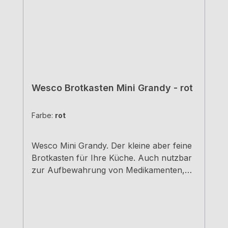
Wesco Brotkasten Mini Grandy - rot
Farbe:
rot
Wesco Mini Grandy. Der kleine aber feine
Brotkasten für Ihre Küche. Auch nutzbar
zur Aufbewahrung von Medikamenten,
Schreibutensilien, Schmuck, und
Kosmetika - Einfach universell
einsetzbar.rot Pulverbeschichtetes
StahlblechMit Lüftungslöchern auf der