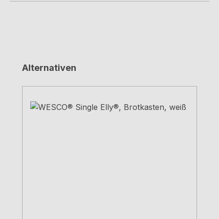
Produktgalerie überspringen
Alternativen