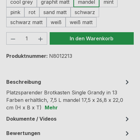
cool grey
graphit matt
mandel
mint
pink
rot
sand matt
schwarz
schwarz matt
weiß
weiß matt
Produkt Anzahl: Gib den gewünschten We
In den Warenkorb
Produktnummer:
N8012213
Beschreibung
Platzsparender Brotkasten Single Grandy in 13
Farben erhältlich, 7,5 L mandel 17,5 x 26,8 x 22,0
cm (H x B x T)
Mehr
Dokumente / Videos
Bewertungen