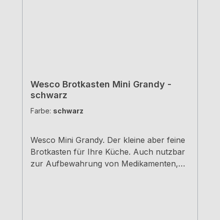
Wesco Brotkasten Mini Grandy -
schwarz
Farbe:
schwarz
Wesco Mini Grandy. Der kleine aber feine
Brotkasten für Ihre Küche. Auch nutzbar
zur Aufbewahrung von Medikamenten,
Schreibutensilien, Schmuck, und
Kosmetika - Einfach universell
einsetzbar.Schwarz Pulverbeschichtetes
StahlblechMit Lüftungslöchern auf der