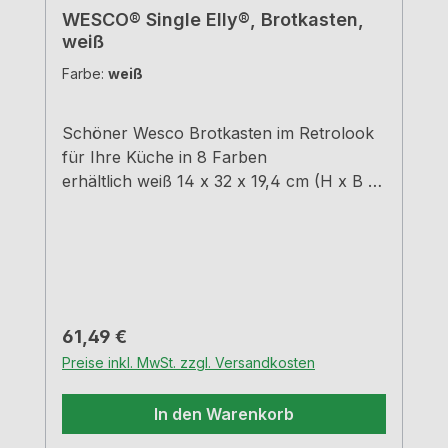
WESCO® Single Elly®, Brotkasten,
weiß
Farbe:
weiß
Schöner Wesco Brotkasten im Retrolook
für Ihre Küche in 8 Farben
erhältlich weiß 14 x 32 x 19,4 cm (H x B x
T)
Regulärer Preis:
61,49 €
Preise inkl. MwSt. zzgl. Versandkosten
In den Warenkorb