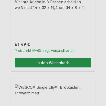
für Ihre Küche in 8 Farben erhältlich
weiß matt 14 x 32 x 19,4 cm (H x B x T)
Regulärer Preis:
61,49 €
Preise inkl. MwSt. zzgl. Versandkosten
In den Warenkorb