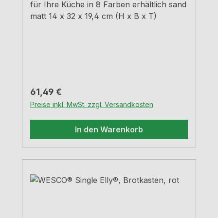
für Ihre Küche in 8 Farben erhältlich sand
matt 14 x 32 x 19,4 cm (H x B x T)
Regulärer Preis:
61,49 €
Preise inkl. MwSt. zzgl. Versandkosten
In den Warenkorb