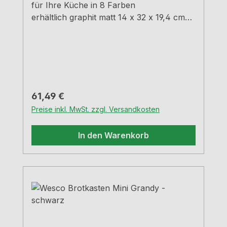
für Ihre Küche in 8 Farben
erhältlich graphit matt 14 x 32 x 19,4 cm
(H x B x T)
Regulärer Preis:
61,49 €
Preise inkl. MwSt. zzgl. Versandkosten
In den Warenkorb